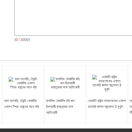
(
0
/ 3000)
বয়স হাতঘড়ি, ট্রেন্ডি কোয়ার্টজ
ক্লাসিক কোয়ার্টজ ঘড়ি জল
হোয়াইট রাউন্ড ভদ্দরলোকের এনালগ
ফ
এনালগ স্প্রিং ব্যান্ডের সাথে ঘড়ি
চিরস্থায়ী ক্যালেন্ডার সঙ্গে
হাতঘড়ি জাপান আন্দোলন 3 মুকুট
বড
প্রতিরোধী
স