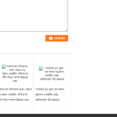
্যাশনেবল মহিলাদের জন্য গোল্ডেন
গোলাকার মুখ পুরুষ খাদ জাপান
় ডায়াল কোয়ার্টজ স্টেইনলেস
আন্দোলন কোয়ার্টজ ওয়াচ,
্টীল পিছনে জাপান Movt ওয়াচ
ওয়াটারপ্রুফ ঘড়ি mens