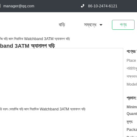
manager@qq.com
86-10-2474-6121
বাড়ি
সম্বন্ধে
পণ্য
য়ার্টজ ঘড়ি জাল সিরামিক Watchband 3ATM অ্যানালগ ঘড়ি
Watchband 3ATM অ্যানালগ ঘড়ি
পণ্যের
Place 
পরিচিতিম
সাক্ষ্যদান
Model
প্রদান:
Minim
Quant
মূল্য:
Packa