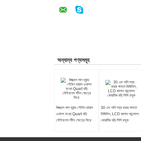
অন্যান্য পণ্যসমূহ
উজ্জ্বল লাল ব্যান্ড শৌখিন ডায়াল
30 এম পানি সহ্য করার ক্ষমতা
এনালগ মধ্যে Quart ঘড়ি
ডিজিটাল, LCD জাপান আন্দোলন
স্টেইনলেস স্টীল ক্ষেত্রে ফিরে
কোয়ার্টজ ঘড়ি পিসি চাবুক