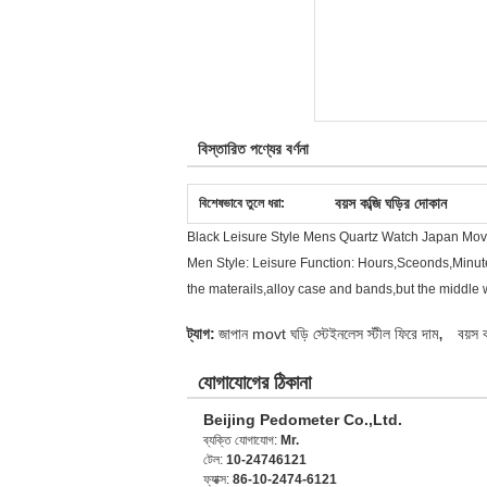
বিস্তারিত পণ্যের বর্ণনা
বয়স কব্জি ঘড়ির দোকান
বিশেষভাবে তুলে ধরা:
Black Leisure Style Mens Quartz Watch Japan Mo
Men Style: Leisure Function: Hours,Sceonds,Minu
the materails,alloy case and bands,but the middle wi
,
ট্যাগ:
জাপান movt ঘড়ি স্টেইনলেস স্টীল ফিরে দাম
বয়স 
যোগাযোগের ঠিকানা
Beijing Pedometer Co.,Ltd.
ব্যক্তি যোগাযোগ:
Mr.
টেল:
10-24746121
ফ্যাক্স:
86-10-2474-6121