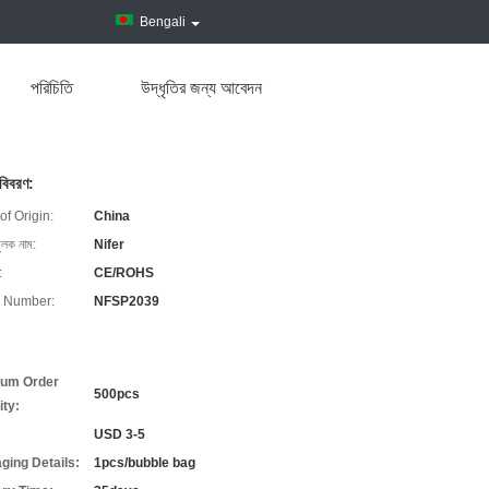
Bengali
পরিচিতি
উদ্ধৃতির জন্য আবেদন
 বিবরণ:
of Origin:
China
ুলক নাম:
Nifer
:
CE/ROHS
 Number:
NFSP2039
um Order
500pcs
ity:
USD 3-5
ging Details:
1pcs/bubble bag