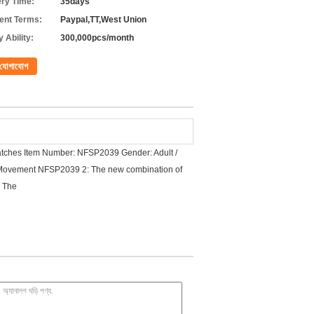
ery Time:
35days
nt Terms:
Paypal,TT,West Union
 Ability:
300,000pcs/month
যোগাযোগ
tches Item Number: NFSP2039 Gender: Adult /
n Movement NFSP2039 2: The new combination of
: The