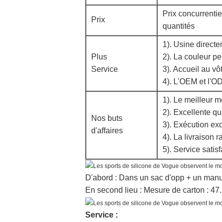
Prix concurrenti
Prix
quantités
1). Usine directe
Plus
2). La couleur p
Service
3). Accueil au vôt
4). L'OEM et l'O
1). Le meilleur m
2). Excellente qua
Nos buts
3). Exécution ex
d'affaires
4). La livraison r
5). Service satisf
D'abord : Dans un sac d'opp + un manuel
En second lieu : Mesure de carton : 4
Service :