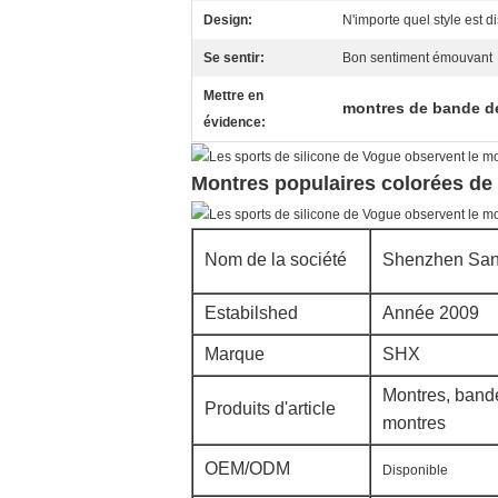
Design:
N'importe quel style est d
Se sentir:
Bon sentiment émouvant
Mettre en
montres de bande de
évidence:
Montres populaires colorées de 
Nom de la société
Shenzhen San i
Estabilshed
Année 2009
Marque
SHX
Montres, bande
Produits d'article
montres
OEM/ODM
Disponible