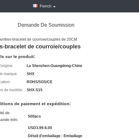
French
Demande De Soumission
ontres-bracelet de courroie/couples de 20CM
-bracelet de courroie/couples
ls sur le produit:
'origine:
La Shenzhen-Guangdong-Chine
e marque:
SHX
cation:
ROHS/SGS/CE
o de modèle:
SHX-S15
itions de paiement et expédition:
ité de
500pcs
ande min:
USD3.99-6.00
Détail d'emballage : Emballage