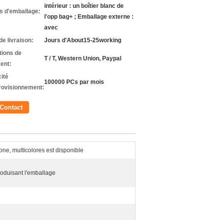
intérieur : un boîtier blanc de
ls d'emballage:
l'opp bag+ ; Emballage externe :
avec
de livraison:
Jours d'About15-25working
tions de
T / T, Western Union, Paypal
ent:
ité
100000 PCs par mois
rovisionnement:
Contact
one, multicolores est disponible
roduisant l'emballage