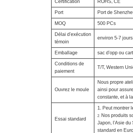
Certification
ROHS, CE
Port
Port de Shenzh
MOQ
500 PCs
Délai d'exécution
environ 5-7 jour
témoin
Emballage
sac d'opp ou car
Conditions de
T/T, Western Uni
paiement
Nous propre atel
Ouvrez le moule
ainsi pour assurer
constante, et à l
1. Peut montrer 
Nos produits so
2.
Essai standard
Japon, l'Asie du
standard en Euro