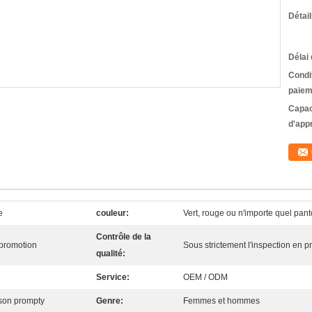
Détai
Délai 
Condi
paiem
Capac
d'app
e
couleur:
Vert, rouge ou n'importe quel pant
Contrôle de la
 promotion
Sous strictement l'inspection en p
qualité:
Service:
OEM / ODM
aison prompty
Genre:
Femmes et hommes