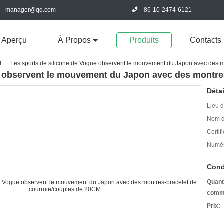
manager@qq.com
86-10-2474-6121
Aperçu
À Propos
Produits
Contacts
l
Les sports de silicone de Vogue observent le mouvement du Japon avec des m
e observent le mouvement du Japon avec des montres
Détai
Lieu d
Nom d
Certifi
Numér
Cond
Quant
comm
Prix: