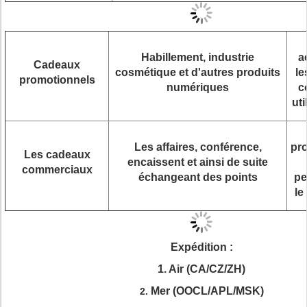
Habillement, industrie
a
Cadeaux
cosmétique et d'autres produits
le
promotionnels
numériques
c
ut
Les affaires, conférence,
pr
Les cadeaux
encaissent et ainsi de suite
commerciaux
échangeant des points
pe
le
Expédition :
1. Air (CA/CZ/ZH)
Mer (OOCL/APL/MSK)
2.