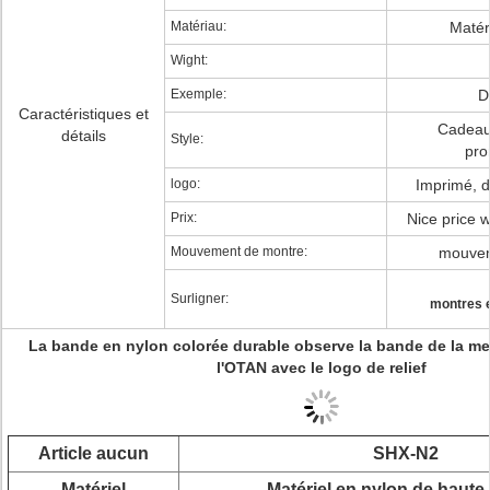
Matériau:
Matér
Wight:
Exemple:
D
Caractéristiques et
Cadeau
détails
Style:
pro
logo:
Imprimé, d
Prix:
Nice price 
Mouvement de montre:
mouvem
Surligner:
montres 
La bande en nylon colorée durable observe la bande de la mei
l'OTAN avec le logo de relief
Article aucun
SHX-N2
Matériel
Matériel en nylon de haute 