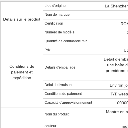
Lieu d'origine
La Shenzhe
Nom de marque
Détails sur le produit
Certification
RO
Numéro de modèle
Quantité de commande min
Prix
US
Détail d'emba
une boîte d
Conditions de
Détails d'emballage
premièrement
paiement et
expédition
Délai de livraison
Environ j
Conditions de paiement
T/T, west
Capacité d'approvisionnement
100000
Montre en n
Nom du produit:
couleur:
mul