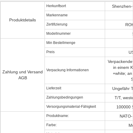
Herkunftsort
Shenzhen-
Markenname
Produktdetails
Zertifizierung
RO
Modellnummer
Min Bestellmenge
Preis
US
Verpackendeta
in einem 
Verpackung Informationen
Zahlung und Versand
+white; an 
AGB
Lieferzeit
Ungefähr 
Zahlungsbedingungen
T/T, west
Versorgungsmaterial-Fähigkeit
100000 
Produktname:
NATO-B
Farbe:
Mu