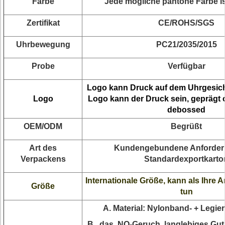
Farbe
Jede mögliche pantone Farbe is
Zertifikat
CE/ROHS/SGS
Uhrbewegung
PC21/2035/2015
Probe
Verfügbar
Logo kann Druck auf dem Uhrgesicht
Logo
Logo kann der Druck sein, geprägt 
debossed
OEM/ODM
Begrüßt
Art des
Kundengebundene Anforder
Verpackens
Standardexportkarto
Internationale Größe, kann als Ihre
Größe
tun
A. Material: Nylonband- + Legi
B., das, NO-Geruch, langlebiges Gut 