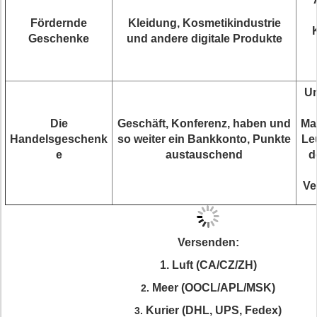
Fördernde
Kleidung, Kosmetikindustrie
K
Geschenke
und andere digitale Produkte
Un
Die
Geschäft, Konferenz, haben und
Ma
Handelsgeschenk
so weiter ein Bankkonto, Punkte
Le
e
austauschend
d
Ve
Versenden:
1. Luft (CA/CZ/ZH)
Meer (OOCL/APL/MSK)
2.
Kurier (DHL, UPS, Fedex)
3.