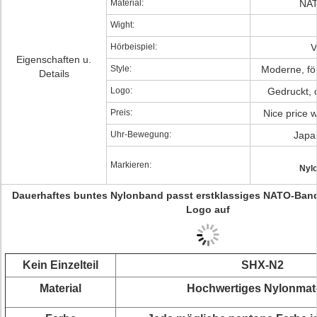
Material:
NAT
Wight:
Hörbeispiel:
V
Eigenschaften u.
Style:
Moderne, f
Details
Logo:
Gedruckt, 
Preis:
Nice price 
Uhr-Bewegung:
Japa
Markieren:
Nyl
Dauerhaftes buntes Nylonband passt erstklassiges NATO-Band
Logo auf
Kein Einzelteil
SHX-N2
Material
Hochwertiges Nylonmate