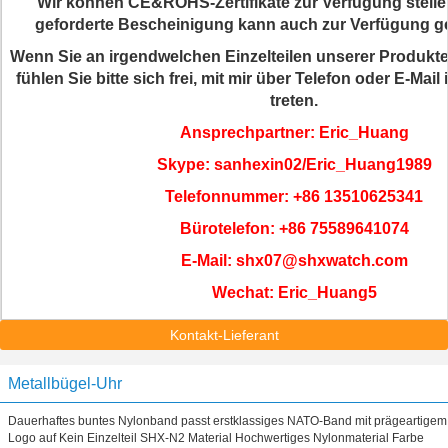
Wir können CE&ROHS-Zertifikate zur Verfügung stelle
geforderte Bescheinigung kann auch zur Verfügung ge
Wenn Sie an irgendwelchen Einzelteilen unserer Produkte i
fühlen Sie bitte sich frei, mit mir über Telefon oder E-Mai
treten.
Ansprechpartner: Eric_Huang
Skype: sanhexin02/Eric_Huang1989
Telefonnummer: +86 13510625341
Bürotelefon: +86 75589641074
E-Mail: shx07@shxwatch.com
Wechat: Eric_Huang5
Kontakt-Lieferant
Metallbügel-Uhr
Dauerhaftes buntes Nylonband passt erstklassiges NATO-Band mit prägeartigem
Logo auf Kein Einzelteil SHX-N2 Material Hochwertiges Nylonmaterial Farbe