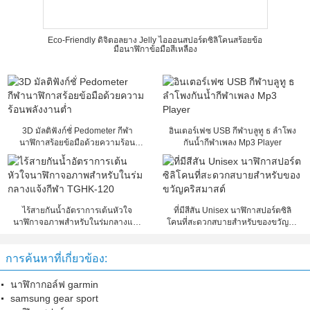
Eco-Friendly ดิจิตอลยาง Jelly ไอออนสปอร์ตซิลิโคนสร้อยข้อ
มือนาฬิกาข้อมือสีเหลือง
3D มัลติฟังก์ชั่ Pedometer กีฬา
อินเตอร์เฟซ USB กีฬาบลูทู ธ ลำโพง
นาฬิกาสร้อยข้อมือด้วยความร้อน
กันน้ำกีฬาเพลง Mp3 Player
พลังงานต่ำ
ไร้สายกันน้ำอัตราการเต้นหัวใจ
ที่มีสีสัน Unisex นาฬิกาสปอร์ตซิลิ
นาฬิกาจอภาพสำหรับในร่มกลางแจ้ง
โคนที่สะดวกสบายสำหรับของขวัญคริ
กีฬา TGHK-120
สมาสต์
การค้นหาที่เกี่ยวข้อง:
นาฬิกากอล์ฟ garmin
samsung gear sport