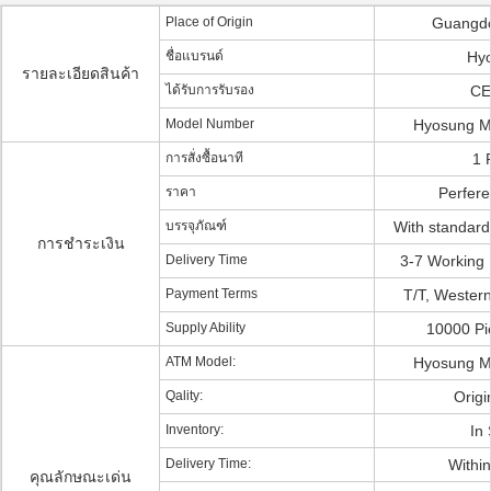
Place of Origin
Guangdo
ชื่อแบรนด์
Hy
รายละเอียดสินค้า
ได้รับการรับรอง
CE
Model Number
Hyosung M
การสั่งซื้อนาที
1 
ราคา
Perferen
บรรจุภัณฑ์
With standard
การชำระเงิน
Delivery Time
3-7 Working 
Payment Terms
T/T, Western
Supply Ability
10000 Pi
ATM Model:
Hyosung M
Qality:
Origi
Inventory:
In 
Delivery Time:
Withi
คุณลักษณะเด่น