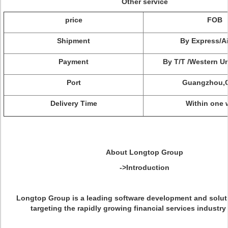
Other service
price
FOB
Shipment
By Express/Ai
Payment
By T/T /Western U
Port
Guangzhou,
Delivery Time
Within one 
About Longtop Group
->Introduction
Longtop Group is a leading software development and solut
targeting the rapidly growing financial services industry