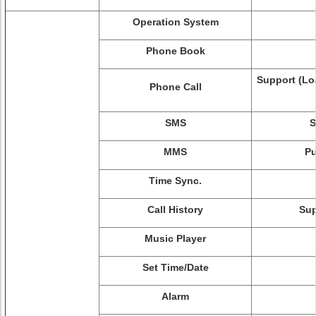
Operation System
Phone Book
Support (Lo
Phone Call
SMS
S
MMS
Pu
Time Sync.
Call History
Sup
Music Player
Set Time/Date
Alarm