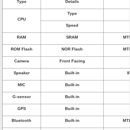
Type
Details
Type
CPU
Speed
RAM
SRAM
MTK
ROM Flash
NOR Flash
MTK
Camera
Front Facing
Speaker
Built-in
8
MIC
Built-in
G-sensor
Built-in
GPS
Built-in
Bluetooth
Built-in
MTK