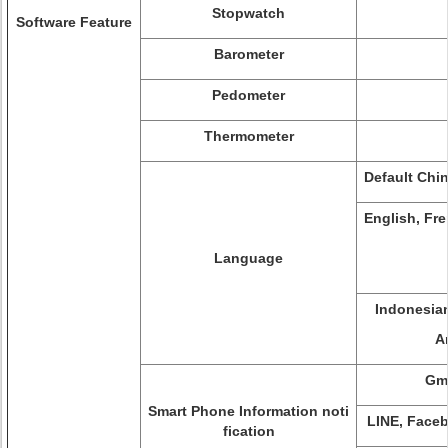
Stopwatch
Software Feature
Barometer
Pedometer
Thermometer
Default Chi
English, Fre
Language
Indonesian
A
Gm
Smart Phone Information noti
LINE, Face
fication