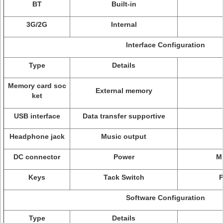
BT
Built-in
3G/2G
Internal
Interface Configuration
Type
Details
Memory card soc
External memory
ket
USB interface
Data transfer supportive
Headphone jack
Music output
DC connector
Power
M
Keys
Tack Switch
Software Configuration
Type
Details