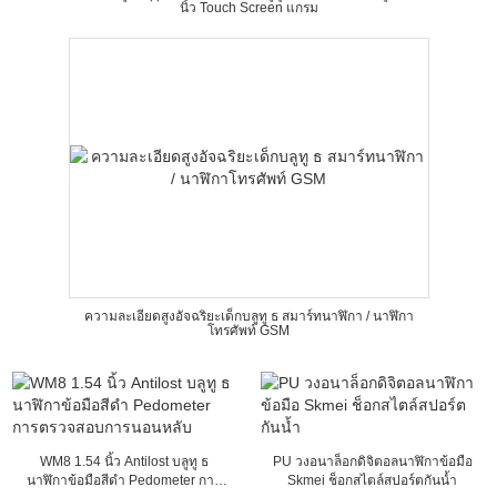
นิ้ว Touch Screen แกรม
ความละเอียดสูงอัจฉริยะเด็กบลูทู ธ สมาร์ทนาฬิกา / นาฬิกา
โทรศัพท์ GSM
WM8 1.54 นิ้ว Antilost บลูทู ธ
PU วงอนาล็อกดิจิตอลนาฬิกาข้อมือ
นาฬิกาข้อมือสีดำ Pedometer การ
Skmei ช็อกสไตล์สปอร์ตกันน้ำ