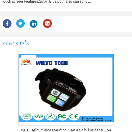
touch screen Features:Smart Bluetooth also can sync ...
คุณอาจสนใจ
WB15 คู่มือบุรุษดิจิตอลนาฬิกา, บลูทู ธ มาร์ทโฟนสีดำดู 1.54