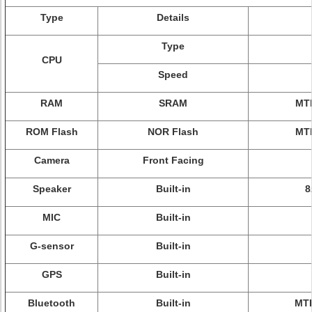
Type
Details
Type
CPU
Speed
RAM
SRAM
MTK
ROM Flash
NOR Flash
MTK
Camera
Front Facing
Speaker
Built-in
8
MIC
Built-in
G-sensor
Built-in
GPS
Built-in
Bluetooth
Built-in
MTK