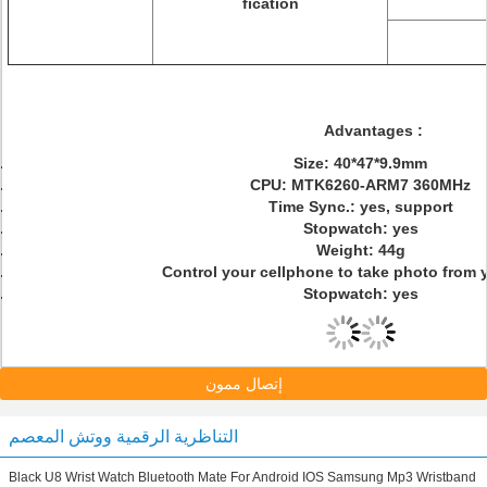
fication
Advantages :
Size: 40*47*9.9mm
CPU: MTK6260-ARM7 360MHz
Time Sync.: yes, support
Stopwatch: yes
Weight: 44g
Control your cellphone to take photo from y
Stopwatch: yes
إتصال ممون
التناظرية الرقمية ووتش المعصم
Black U8 Wrist Watch Bluetooth Mate For Android IOS Samsung Mp3 Wristband