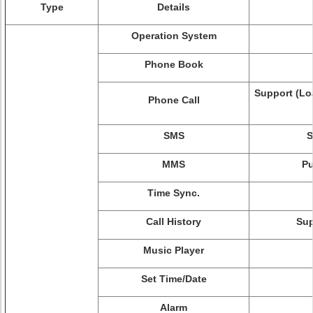
Type
Details
Operation System
Phone Book
Support (Lo
Phone Call
SMS
S
MMS
Pu
Time Sync.
Call History
Sup
Music Player
Set Time/Date
Alarm