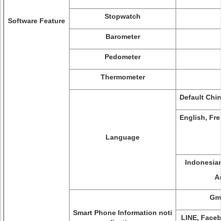
Stopwatch
Software Feature
Barometer
Pedometer
Thermometer
Default Chi
English, Fre
Language
Indonesian
A
Gm
Smart Phone Information noti
LINE, Face