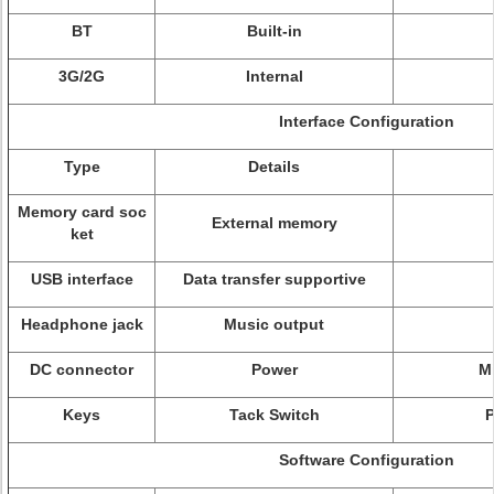
BT
Built-in
3G/2G
Internal
Interface Configuration
Type
Details
Memory card soc
External memory
ket
USB interface
Data transfer supportive
Headphone jack
Music output
DC connector
Power
M
Keys
Tack Switch
Software Configuration