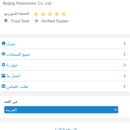
Beijing Pedometer Co.,Ltd.
ﺎﻠﺘﺤﻘﻗ ﺎﻠﻣﻭﺭﺩﻮﻧ
Trust Seal
Verified Suplier
منزل
جميع المنتجات
حول نا
اتصل بنا
طلب اقتباس
غير اللغة
الموقع الكامل