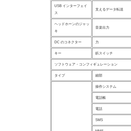
USB インターフェイ
支えるデータ転送
ス
ヘッドホーンのジャッ
音楽出力
キ
DC のコネクター
力
キー
鋲スイッチ
ソフトウェア・コンフィギュレーション
タイプ
細部
操作システム
電話帳
電話
SMS