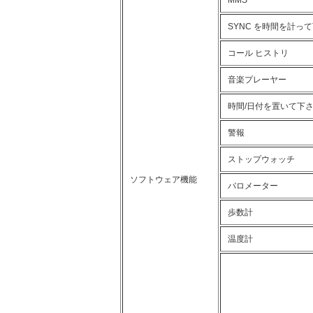
MMS
SYNC を時間を計っ
コール ヒストリ
音楽プレーヤー
時間/日付を置いて下
警報
ストップウォッチ
ソフトウェア機能
バロメーター
歩数計
温度計