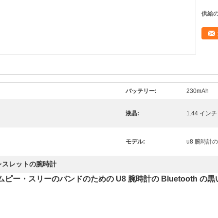
供給の
バッテリー:
230mAh
液晶:
1.44 インチ 
モデル:
u8 腕時計
レスレットの腕時計
エムピー・スリーのバンドのための U8 腕時計の Bluetooth の