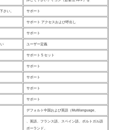
押して下さいアイコン（必要性 APP）を
て下さい。
サポート
サポート アクセスおよび呼出し
サポート
さい
ユーザー定義
サポート 5 セット
サポート
サポート
サポート
サポート
デフォルト中国および英語（Multilanguage、
、英語、フランス語、スペイン語、ポルトガル語
ポーランド、