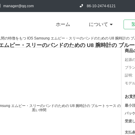
manager@qq.com
86-10-2474-6121
ホーム
について
人間の特徴をもつ IOS Samsung エムピー・スリーのバンドのための U8 腕時計の
ng エムピー・スリーのバンドのための U8 腕時計の ブ
商品
起源の
ブラン
証明:
モデル
お支
最小注
パッケ
受渡し
支払条