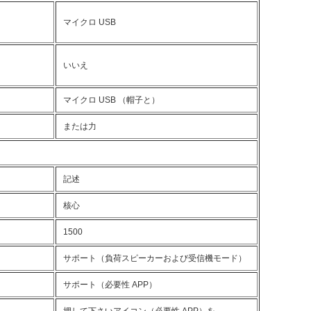
マイクロ USB
いいえ
マイクロ USB （帽子と）
または力
記述
核心
1500
サポート（負荷スピーカーおよび受信機モード）
サポート（必要性 APP）