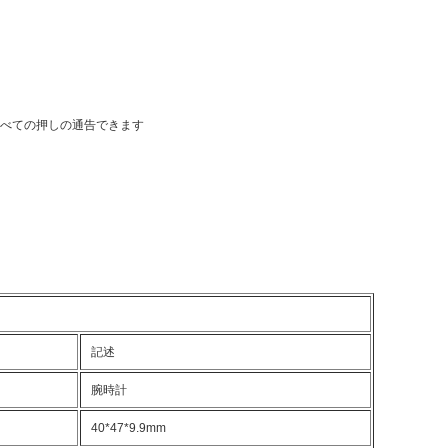
NC すべての押しの通告できます
記述
腕時計
40*47*9.9mm