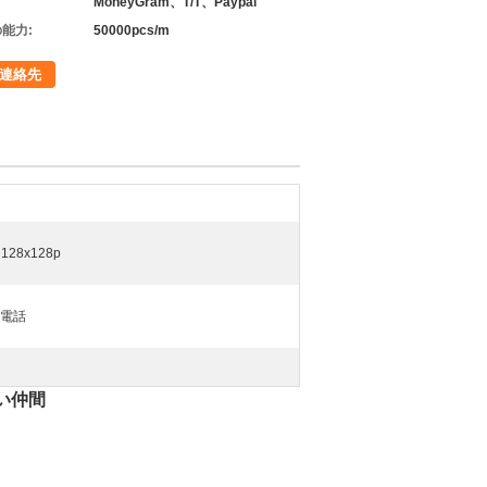
MoneyGram、T/T、Paypal
能力:
50000pcs/m
連絡先
128x128p
の電話
黒い仲間