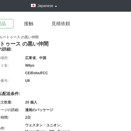
Japanese
製品
接触
見積依頼
 ブルートゥース の黒い仲間
ルートゥース の黒い仲間
の詳細:
場所:
広東省、中国
ド名:
Wilyo
CE/Rohs/FCC
番号:
U8
払配送条件:
文数量:
20 個入
ージの詳細:
漫画のパッケージ
時間:
2日
ウェスタン・ユニオン、
件: