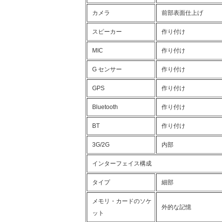
カメラ
前部表面仕上げ
スピーカー
作り付け
MIC
作り付け
G センサー
作り付け
GPS
作り付け
Bluetooth
作り付け
BT
作り付け
3G/2G
内部
インターフェイス構成
タイプ
細部
メモリ・カードのソケ
外的な記憶
ット