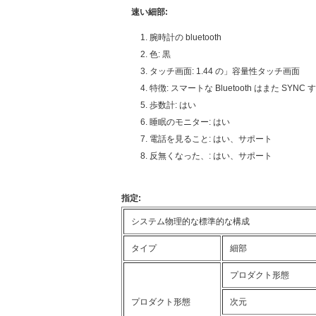
速い細部:
腕時計の bluetooth
色: 黒
タッチ画面: 1.44 の」容量性タッチ画面
特徴: スマートな Bluetooth はまた SY
歩数計: はい
睡眠のモニター: はい
電話を見ること: はい、サポート
反無くなった、: はい、サポート
指定:
システム物理的な標準的な構成
タイプ
細部
プロダクト形態
プロダクト形態
次元