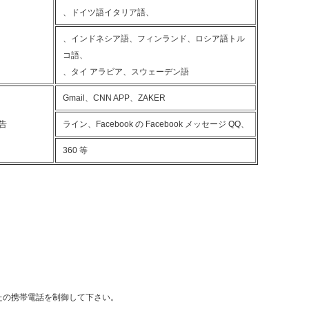
、ドイツ語イタリア語、
、インドネシア語、フィンランド、ロシア語トル
コ語、
、タイ アラビア、スウェーデン語
Gmail、CNN APP、ZAKER
告
ライン、Facebook の Facebook メッセージ QQ、
360 等
たの携帯電話を制御して下さい。