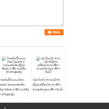
กลเด้นบิ๊กแบบ Dial
รอบใบหน้าชายแม็กซ์
uartz สแตนเลสกลับ
ญี่ปุ่นเคลื่อนไหวนาฬิกา
ี่ปุ่น Movt นาฬิกาแฟชั่น
ควอตซ์บุรุษนาฬิกากันน้ำ
ำหรับผู้หญิง