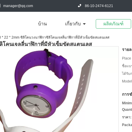
manager@qq.com
86-10-2474-6121
บ้าน
เกี่ยวกับ
ผลิตภัณฑ์
 * 22 * ​​2mm ซิลิโคนวงนาฬิกาซิลิโคนเจลลี่นาฬิกาที่มีหัวเข็มขัดสแตนเลส
ลิโคนเจลลี่นาฬิกาที่มีหัวเข็มขัดสแตนเลส
รายละ
Place 
ชื่อแบ
ได้รับ
Model
การช
Minim
Quant
ราคา:
Packa