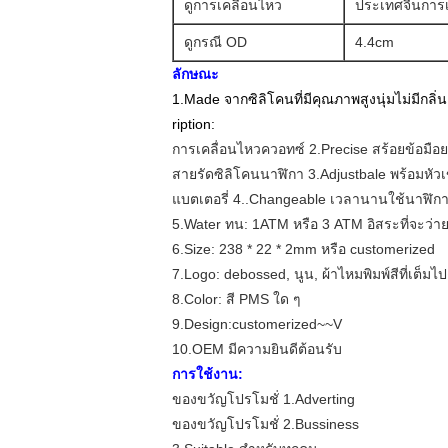
ดูการเคลื่อนไหว
ประเทศจีนการเค
ดูกรณี OD
4.4cm
ลักษณะ
1.Made จากซิลิโคนที่มีคุณภาพสูงนุ่มไม่มีกลิ่น
ription:
การเคลื่อนไหวควอทซ์ 2.Precise สร้อยข้อมือ
สายรัดซิลิโคนนาฬิกา 3.Adjustbale พร้อมหัวเ
แบตเตอรี่ 4..Changeable เวลานานใช้นาฬิก
5.Water ทน: 1ATM หรือ 3 ATM อิสระที่จะว่า
6.Size: 238 * 22 * 2mm หรือ customerized
7.Logo: debossed, นูน, ผ้าไหมพิมพ์สีที่เต็มไ
8.Color: สี PMS ใด ๆ
9.Design:customerized~~V
10.OEM มีความยินดีต้อนรับ
การใช้งาน:
ของขวัญโปรโมชั่ 1.Adverting
ของขวัญโปรโมชั่ 2.Bussiness