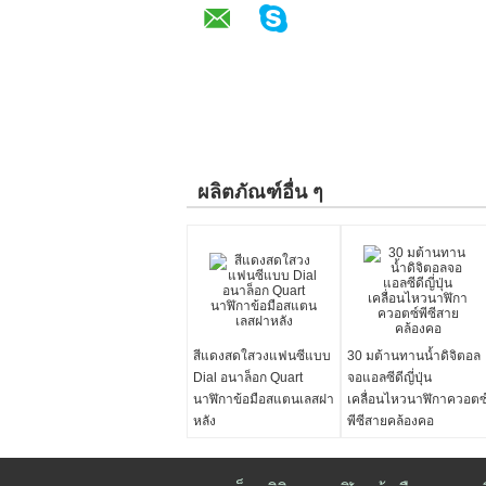
ผลิตภัณฑ์อื่น ๆ
สีแดงสดใสวงแฟนซีแบบ
30 มต้านทานน้ำดิจิตอล
Dial อนาล็อก Quart
จอแอลซีดีญี่ปุ่น
นาฬิกาข้อมือสแตนเลสฝา
เคลื่อนไหวนาฬิกาควอตซ
หลัง
พีซีสายคล้องคอ