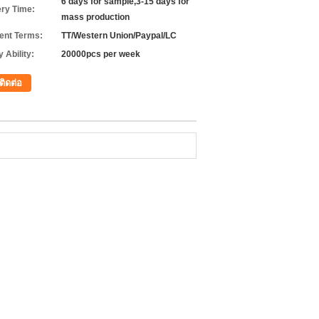
6 days for sample,3-15 days for
ery Time:
mass production
nt Terms:
TT/Western Union/Paypal/LC
 Ability:
20000pcs per week
ติดต่อ