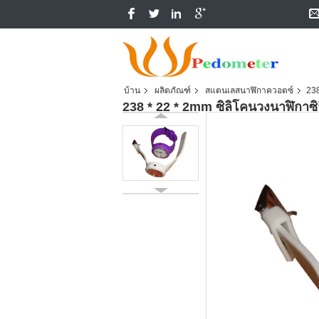
บ้าน
ผลิตภัณฑ์
สแตนเลสนาฬิกาควอตซ์
238
238 * 22 * ​​2mm ซิลิโคนวงนาฬิกาซิ