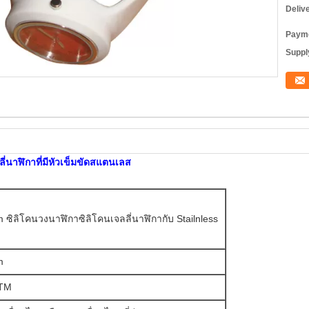
Deliv
Payme
Supply
่นาฬิกาที่มีหัวเข็มขัดสแตนเลส
 ซิลิโคนวงนาฬิกาซิลิโคนเจลลี่นาฬิกากับ Stailnless
m
ATM