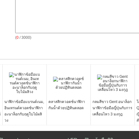
(
0
/ 3000)
นาฬิกาข้อมือแบรนด์เนม,
คลาสสิกควอตซ์นาฬิกา
กลมสีขาว Gent อนาล็อก
โ
อินเทรนด์ควอตซ์นาฬิกา
กันน้ำด้วยปฏิทินตลอด
นาฬิกาข้อมือญี่ปุ่นกับการ
Q
์
อะนาล็อกกับฤดูใบไม้ผลิ
เคลื่อนไหว 3 มงกุฎ
ญ
วง
ส