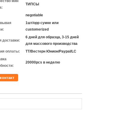
чество мин
ТИПСЫ
а:
negotiable
овывая
1шт/opp сумке или
и:
customerized
6 дней для образца, 3-15 дней
 доставки:
для массового производства
ия оплаты:
TT/Вестерн Юнион/Paypal/LC
авка
20000pcs в неделю
бности:
контакт