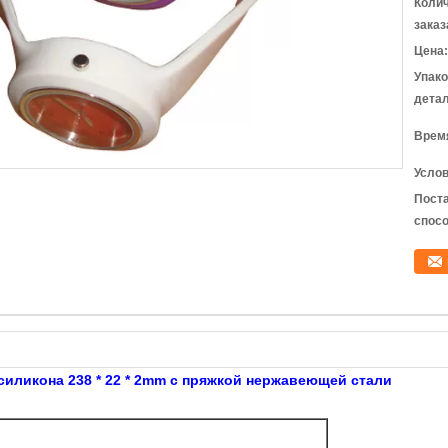
Коли
заказ
Цена:
Упак
детал
Время
Услов
Пост
спосо
ы
 силикона 238 * 22 * 2mm с пряжкой нержавеющей стали