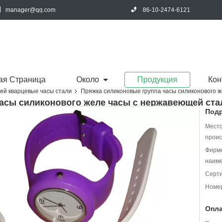
manager@qq.com
86-10-2474-6121
ая Страница
Около
Продукция
Кон
й кварцевые часы стали
Пряжка силиконовые группа часы силиконового ж
сы силиконового желе часы с нержавеющей стали
Подр
Мест
проис
Фирм
наиме
Серт
Номер
Опла