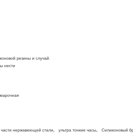
иконовой резины и случай.
бы нести
комарочная
,
,
 части нержавеющей стали
ультра тонкие часы
Силиконовый б