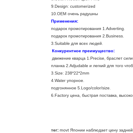
9.Design: customerized
10.OEM очень радушны
Применения:
подарок промотирования 1.Adverting.
подарок промотирования 2.Business.
3.Suitable для всех людей.
Конкурентное преимущество:
движение кварца 1.Precise, браслет сил
планка 2.Adjudable и легкий для того что
3.Size: 238*22*2mm
4.Water упорное.
подгонянное 5.Logo/color/size.
6.Factory цена, быстрая поставка, высо
тег:
movt Японии наблюдает цену задней