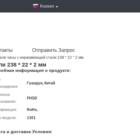
Russian
такты
Отправить Запрос
еле часы с нержавеющей стали 238 * 22 * 2 мм
 238 * 22 * 2 мм
обная информация о продукте:
о
Гуандун, Китай
хождения:
енное
FHSD
нование:
ификация:
RoHs,
 модели:
1301
та и доставка Условия: