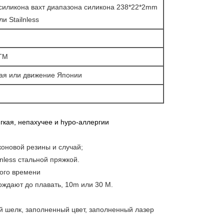
 силикона вахт диапазона силикона 238*22*2mm
и Stailnless
ATM
ая или движение Японии
гкая, непахучее и hypo-аллергии
коновой резины и случай;
lnless стальной пряжкой.
гого времени
ождают до плавать, 10m или 30 M.
й шелк, заполненный цвет, заполненный лазер