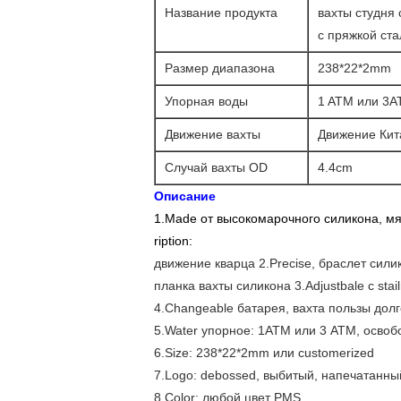
Название продукта
вахты студня
с пряжкой стал
Размер диапазона
238*22*2mm
Упорная воды
1 ATM или 3
Движение вахты
Движение Кит
Случай вахты OD
4.4cm
Описание
1.Made от высокомарочного силикона, мя
ription:
движение кварца 2.Precise, браслет сили
планка вахты силикона 3.Adjustbale с stai
4.Changeable батарея, вахта пользы дол
5.Water упорное: 1ATM или 3 ATM, освоб
6.Size: 238*22*2mm или customerized
7.Logo: debossed, выбитый, напечатанны
8.Color: любой цвет PMS