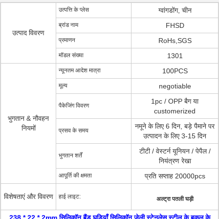
उत्पत्ति के प्लेस
ग्वांगडोंग, चीन
ब्रांड नाम
FHSD
उत्पाद विवरण
प्रमाणन
RoHs,SGS
मॉडल संख्या
1301
न्यूनतम आदेश मात्रा
100PCS
मूल्य
negotiable
1pc / OPP बैग या
पैकेजिंग विवरण
customerized
भुगतान & नौवहन
नमूने के लिए 6 दिन, बड़े पैमाने पर
नियमों
प्रसव के समय
उत्पादन के लिए 3-15 दिन
टीटी / वेस्टर्न यूनियन / पेपैल /
भुगतान शर्तें
नियंत्रण रेखा
आपूर्ति की क्षमता
प्रति सप्ताह 20000pcs
विशेषताएं और विवरण
हाई लाइट:
अल्ट्रा पतली घड़ी
238 * 22 * 2mm सिलिकॉन बैंड घड़ियाँ सिलिकॉन जेली स्टेनलेस स्टील के बकल के