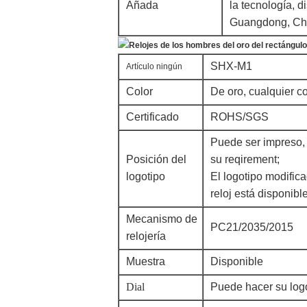
Añada
la tecnología, 
Guangdong, Chi
SHX-M1
Artículo ningún
Color
De oro, cualquier c
Certificado
ROHS/SGS
Puede ser impreso,
Posición del
su reqirement;
logotipo
El logotipo modifica
reloj está disponibl
Mecanismo de
PC21/2035/2015
relojería
Muestra
Disponible
Dial
Puede hacer su log