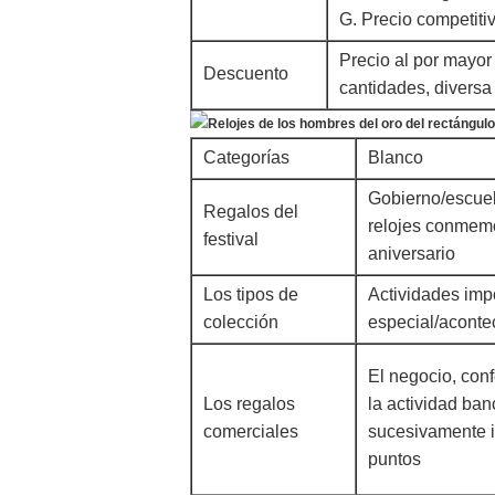
G. Precio competiti
Precio al por mayor
Descuento
cantidades, diversa 
Categorías
Blanco
Gobierno/escuela
Regalos del
relojes conmemo
festival
aniversario
Los tipos de
Actividades imp
colección
especial/aconte
El negocio, conf
Los regalos
la actividad ban
comerciales
sucesivamente 
puntos