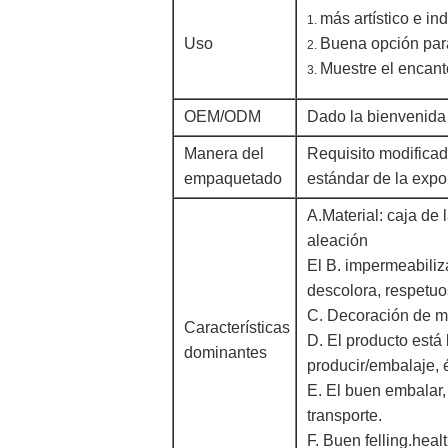
más artístico e in
1.
Uso
Buena opción par
2.
Muestre el encant
3.
OEM/ODM
Dado la bienvenida
Manera del
Requisito modificado
empaquetado
estándar de la expo
A.Material: caja de 
aleación
El B. impermeabiliz
descolora, respetu
C. Decoración de 
Características
D. El producto está
dominantes
producir/embalaje, 
E. El buen embalar,
transporte.
F. Buen felling.hea