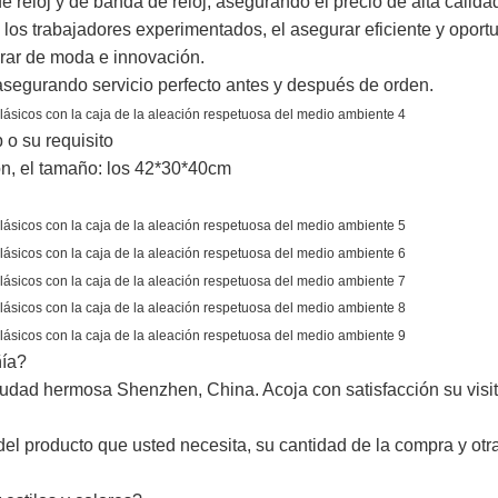
 reloj y de banda de reloj, asegurando el precio de alta calidad
os trabajadores experimentados, el asegurar eficiente y oport
rar de moda e innovación.
asegurando servicio perfecto antes y después de orden.
 o su requisito
ón, el tamaño: los 42*30*40cm
ñía?
iudad hermosa Shenzhen, China. Acoja con satisfacción su visi
del producto que usted necesita, su cantidad de la compra y otr