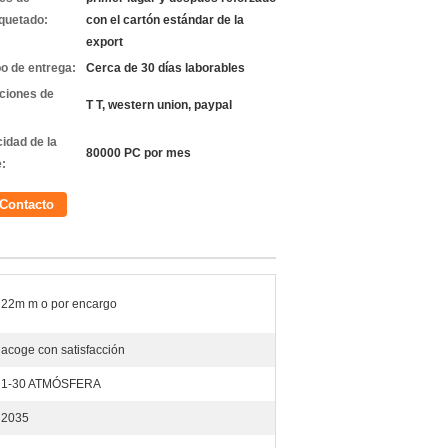
quetado:
con el cartón estándar de la
export
o de entrega:
Cerca de 30 días laborables
ciones de
T T, western union, paypal
idad de la
80000 PC por mes
e:
Contacto
22m m o por encargo
acoge con satisfacción
1-30 ATMÓSFERA
2035