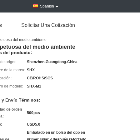
Spanish
s
Solicitar Una Cotización
spetuosa del medio ambiente
espetuosa del medio ambiente
s del producto:
de origen:
Shenzhen-Guangdong-China
e de la marca:
SHX
icación:
CE/ROHS/SGS
o de modelo:
SHX-M1
 y Envío Términos:
dad de orden
500pcs
a:
o:
USD5.0
Embalado en un bolso del opp en
les de
primer lugar y después reforzado