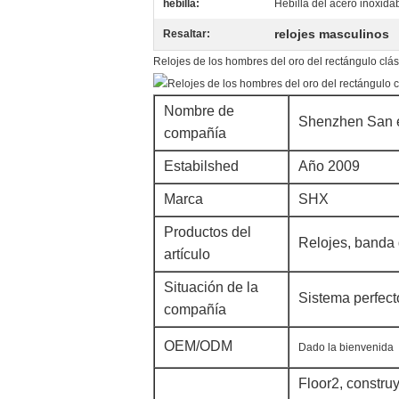
hebilla:
Hebilla del acero inoxida
relojes masculinos
Resaltar:
Relojes de los hombres del oro del rectángulo clá
Nombre de
Shenzhen San é
compañía
Estabilshed
Año 2009
Marca
SHX
Productos del
Relojes, banda d
artículo
Situación de la
Sistema perfect
compañía
OEM/ODM
Dado la bienvenida
Floor2, construy