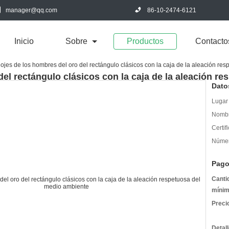
manager@qq.com
86-10-2474-6121
Inicio
Sobre
Productos
Contacto
ojes de los hombres del oro del rectángulo clásicos con la caja de la aleación re
del rectángulo clásicos con la caja de la aleación r
Dato
Lugar 
Nombr
Certif
Númer
Pago
Canti
mínim
Preci
Detal