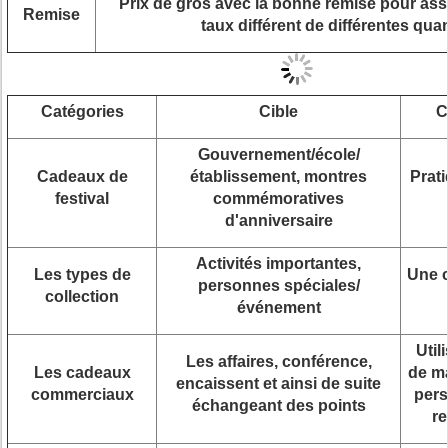
Prix de gros avec la bonne remise pour ass
Remise
taux différent de différentes quan
Catégories
Cible
C
Gouvernement/école/
Cadeaux de
établissement, montres
Prati
festival
commémoratives
d'anniversaire
Activités importantes,
Les types de
Une c
personnes spéciales/
collection
événement
Util
Les affaires, conférence,
Les cadeaux
de ma
encaissent et ainsi de suite
commerciaux
pers
échangeant des points
r