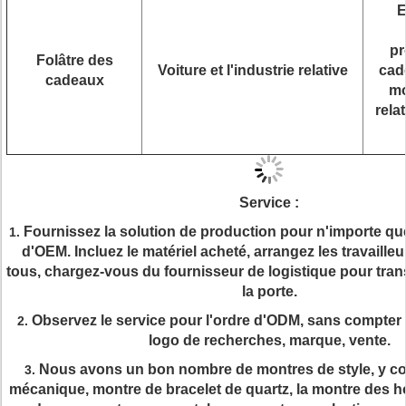
E
pr
Folâtre des
Voiture et l'industrie relative
cade
cadeaux
mo
rela
Service :
Fournissez la solution de production pour n'importe qu
1.
d'OEM. Incluez le matériel acheté, arrangez les travaille
tous, chargez-vous du fournisseur de logistique pour trans
la porte.
Observez le service pour l'ordre d'ODM, sans compter 
2.
logo de recherches, marque, vente.
Nous avons un bon nombre de montres de style, y co
3.
mécanique,
montre de bracelet de
quartz
, la
montre des h