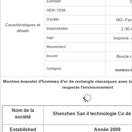
Exemple:
OEM / ODM:
D'entité:
NO--Fan
Caractéristiques et
Imperméable:
1-30
détails
logo:
Imprimé, 
Mouvement:
boucle:
Boucle d
Surligner:
montres-b
Montres-bracelet d'hommes d'or de rectangle classiques avec la 
respecte l'environnement
Nom de la
Shenzhen San il technologie Co de 
société
Estabilshed
Année 2009