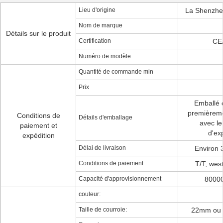
Lieu d'origine
La Shenzh
Nom de marque
Détails sur le produit
Certification
CE
Numéro de modèle
Quantité de commande min
Prix
Emballé 
premièreme
Conditions de
Détails d'emballage
avec le
paiement et
d'ex
expédition
Délai de livraison
Environ 
Conditions de paiement
T/T, wes
Capacité d'approvisionnement
80000
couleur:
Taille de courroie:
22mm ou 