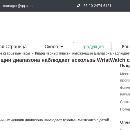
manager@qq.com
86-10-2474-6121
ая Страница
Около
Продукция
Кон
е кварцевые часы
Кварц черных пластичных женщин диапазона наблюдает 
щин диапазона наблюдает вскользь WristWatch с
Подр
Мест
проис
Фирм
наиме
Серт
Номер
Опла