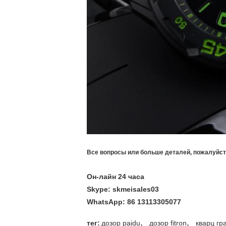
Все вопросы или больше деталей, пожалуйст
Он-лайн 24 часа
Skype: skmeisales03
WhatsApp: 86 13113305077
,
,
тег:
дозор paidu
дозор fitron
кварц гр