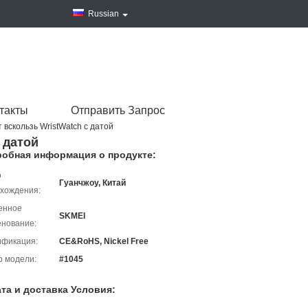
Russian
такты
Отправить Запрос
вскользь WristWatch с датой
 датой
обная информация о продукте:
о
Гуанчжоу, Китай
хождения:
енное
SKMEI
нование:
ификация:
CE&RoHS, Nickel Free
 модели:
#1045
та и доставка Условия: