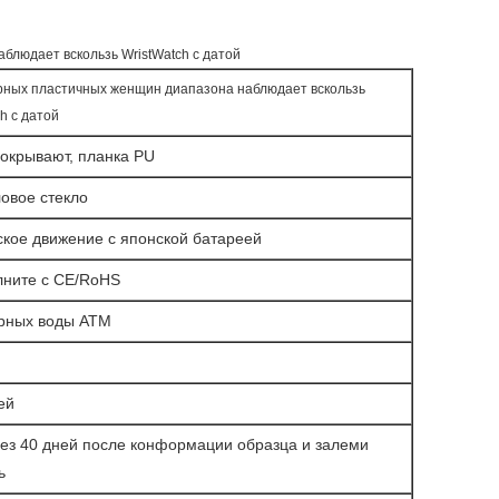
блюдает вскользь WristWatch с датой
рных пластичных женщин диапазона наблюдает вскользь
h с датой
покрывают, планка PU
ловое стекло
ское движение с японской батареей
лните с CE/RoHS
орных воды ATM
ей
рез 40 дней после конформации образца и залеми
ь