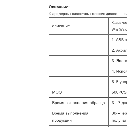
Описание:
Кварц черных пластичных женщин диапазона на
Кварц че
описание
WristWatc
1. ABS 
2. Акри
3. Япон
4. Испо
5. 5 уп
MOQ
500PCS
Время выполнения образца
3---7 дн
Время выполнения
30---че
продукции
получат