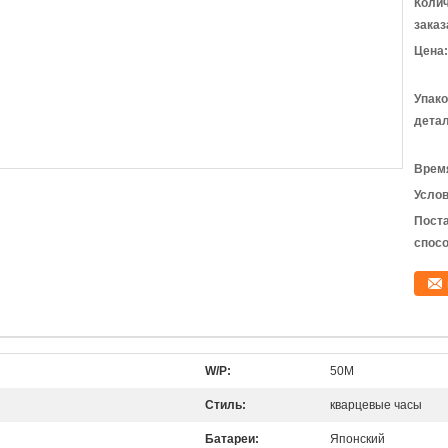
Коли
заказ
Цена:
Упак
детал
Время
Услов
Пост
спосо
W/P:
50M
Стиль:
кварцевые часы
Батареи:
Японский