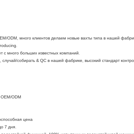
EM/ODM, много клиентов делаем новые вахты типа в нашей фабри
roducing.
т с много больших известных компаний.
 случай/собирать & QC в нашей фабрике, высокий стандарт контр
ов OEM/ODM
тоспособная цена
о 7 дня.