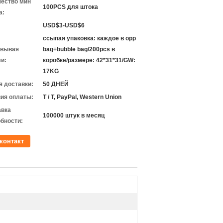
чество мин
100PCS для штока
а:
USD$3-USD$6
ссыпая упаковка: каждое в opp
овывая
bag+bubble bag/200pcs в
и:
коробке/размере: 42*31*31/GW:
17KG
 доставки:
50 ДНЕЙ
ия оплаты:
T / T, PayPal, Western Union
авка
100000 штук в месяц
бности:
контакт