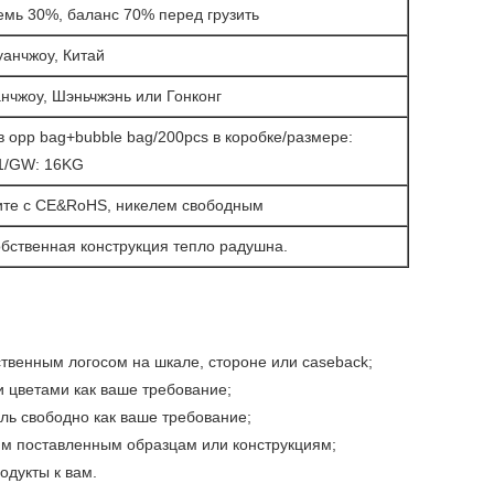
лемь 30%, баланс 70% перед грузить
уанчжоу, Китай
нчжоу, Шэньчжэнь или Гонконг
в opp bag+bubble bag/200pcs в коробке/размере:
1/GW: 16KG
те с CE&RoHS, никелем свободным
бственная конструкция тепло радушна.
твенным логосом на шкале, стороне или caseback;
 цветами как ваше требование;
ь свободно как ваше требование;
им поставленным образцам или конструкциям;
одукты к вам.