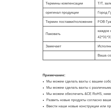
Термины компенсации
T/T, за
оригинал продукции
Город Г
Термин поставки/положение
FOB Гуа
каждое 
Паковать
42*31*3
Замечает
Исполни
Ваша со
Примечание:
Мы можем сделать вахты с вашим собс
Мы можем сделать вахты с различными
Мы можем обеспечить &CE RoHS, никел
Развить новые продукты согласно ваш
Ввести наши новые конструкции или пр