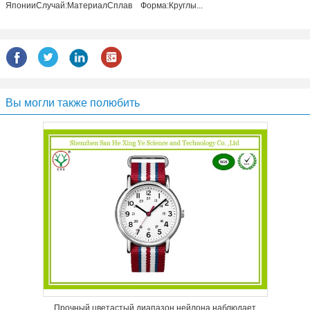
ЯпонииСлучай:МатериалСплав Форма:Круглы...
Вы могли также полюбить
Прочный цветастый диапазон нейлона наблюдает