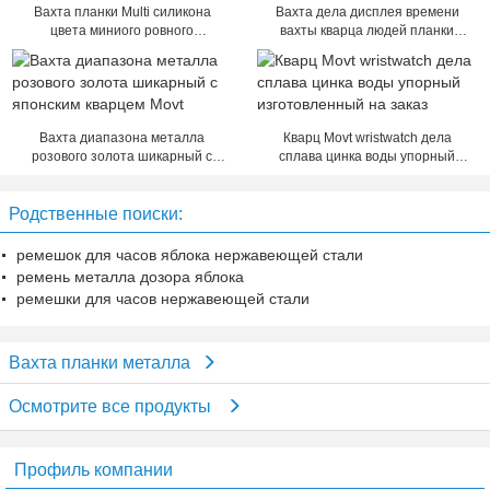
Вахта планки Multi силикона
Вахта дела дисплея времени
цвета миниого ровного
вахты кварца людей планки
эластичного магнитный для
металла сетноой-аналогов
женщин/людей
Вахта диапазона металла
Кварц Movt wristwatch дела
розового золота шикарный с
сплава цинка воды упорный
японским кварцем Movt
изготовленный на заказ
Родственные поиски:
ремешок для часов яблока нержавеющей стали
ремень металла дозора яблока
ремешки для часов нержавеющей стали
Вахта планки металла
Осмотрите все продукты
Профиль компании