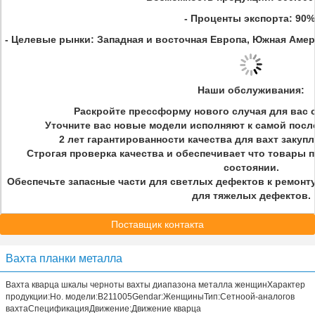
- Проценты экспорта: 90%
- Целевые рынки: Западная и восточная Европа, Южная Амер
Наши обслуживания:
Раскройте прессформу нового случая для вас 
Уточните вас новые модели исполняют к самой посл
2 лет гарантированности качества для вахт закуп
Строгая проверка качества и обеспечивает что товары 
состоянии.
Обеспечьте запасные части для светлых дефектов к ремонту
для тяжелых дефектов.
Поставщик контакта
Вахта планки металла
Вахта кварца шкалы черноты вахты диапазона металла женщинХарактер
продукции:Но. модели:B211005Gendar:ЖенщиныТип:Сетноой-аналогов
вахтаСпецификацияДвижение:Движение кварца