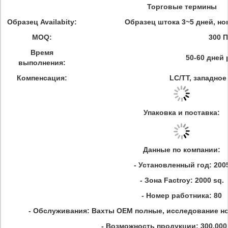
Торговые термины
Образец Availabity:
Образец штока 3~5 дней, н
MOQ:
300 
Время
50-60 дней
выполнения:
Компенсация:
LC/TT, западно
Упаковка и поставка:
Данные по компании:
- Установленный год: 200
- Зона Factroy: 2000 sq.
- Номер работника: 80
- Обслуживания: Вахты OEM полные, исследование н
- Возможность продукции: 300.000