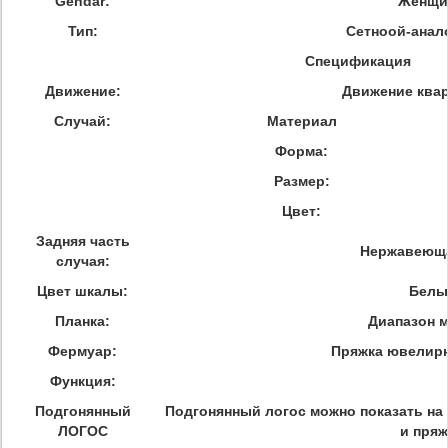
Gendar:
Женщи
Тип:
Сетноой-анал
Спецификация
Движение:
Движение ква
Случай:
Материал
Форма:
Размер:
Цвет:
Задняя часть
Нержавеюща
случая:
Цвет шкалы:
Белы
Планка:
Диапазон 
Фермуар:
Пряжка ювелир
Функция:
Подгонянный
Подгонянный логос можно показать на 
ЛОГОС
и пряж