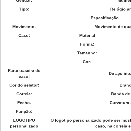
Gendar:
Mulhe
Tipo:
Relógio a
Especificação
Movimento:
Movimento de qua
Caso:
Material
Forma:
Tamanho:
Cor:
Parte traseira do
De aço ino
caso:
Cor do seletor:
Bran
Correia:
Banda de
Fecho:
Curvatura 
Função:
LOGOTIPO
O logotipo personalizado pode ser mostr
personalizado
caso, na correia e