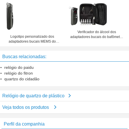
vermelho da exposição de diodo
forma do logotipo, semicondutor
emissor de luz
de MEMS
Verificador do álcool dos
Logotipo personalizado dos
adaptadores bucais do bafômetro
adaptadores bucais MEMS do
com baixa indicação da bateria
bafômetro semicondutor
profissional
Buscas relacionadas:
relógio do paidu
relógio do fitron
quartzo do cidadão
Relógio de quartzo de plástico
Veja todos os produtos
Perfil da companhia