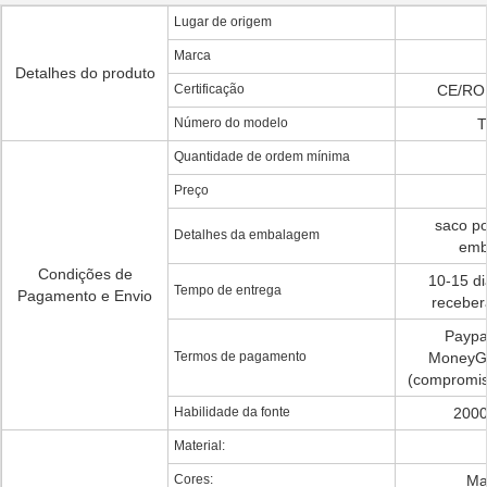
Lugar de origem
Marca
Detalhes do produto
Certificação
CE/RO
Número do modelo
T
Quantidade de ordem mínima
Preço
saco po
Detalhes da embalagem
emb
Condições de
10-15 di
Tempo de entrega
Pagamento e Envio
recebe
Paypa
Termos de pagamento
MoneyGr
(compromiss
Habilidade da fonte
2000
Material:
Cores:
Ma