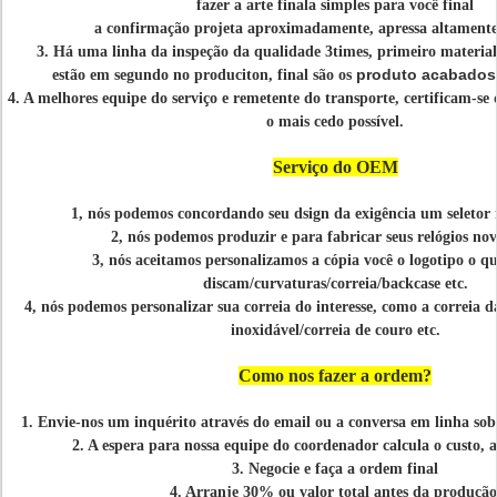
fazer a arte finala simples para você final
a confirmação projeta aproximadamente, apressa altamente
3. Há uma linha da inspeção da qualidade 3times, primeiro material 
produto acabados 
estão em segundo no produciton, final são os
4. A melhores equipe do serviço e remetente do transporte, certificam-se
o mais cedo possível.
Serviço do OEM
1, nós podemos concordando seu dsign da exigência um seletor 
2, nós podemos produzir e para fabricar seus relógios no
3, nós aceitamos personalizamos a cópia você o logotipo o qu
discam/curvaturas/correia/backcase etc.
4, nós podemos personalizar sua correia do interesse, como a correia 
inoxidável/correia de couro etc.
Como nos fazer a ordem?
1. Envie-nos um inquérito através do email ou a conversa em linha sobr
2. A espera para nossa equipe do coordenador calcula o custo, a
3. Negocie e faça a ordem final
4. Arranje 30% ou valor total antes da produção