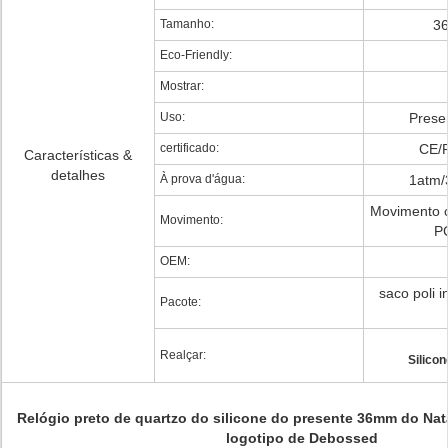
Tamanho:
3
Eco-Friendly:
Mostrar:
Uso:
Prese
certificado:
CE/
Características &
detalhes
À prova d'água:
1atm/
Movimento 
Movimento:
P
OEM:
saco poli i
Pacote:
Realçar:
Silicon
Relógio preto de quartzo do silicone do presente 36mm do Nat
logotipo de Debossed