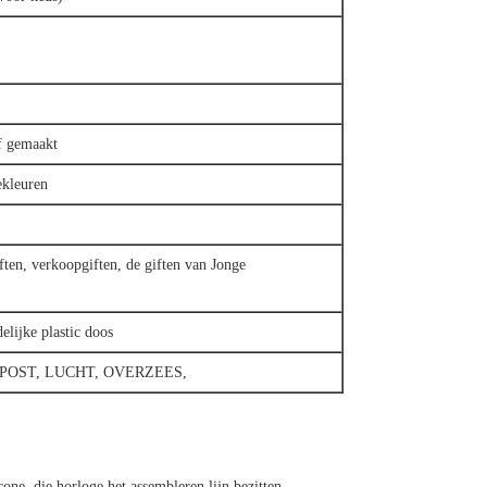
ëf gemaakt
ekleuren
ften, verkoopgiften, de giften van Jonge
elijke plastic doos
 POST, LUCHT, OVERZEES,
cone, die horloge het assembleren lijn bezitten,