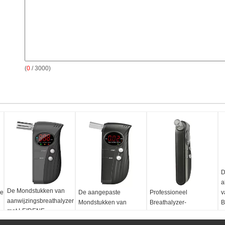
(
0
/ 3000)
D
a
De Mondstukken van
ken
De aangepaste
Professioneel
v
aanwijzingsbreathalyzer
Mondstukken van
Breathalyzer-
B
met LEIDENE
Breathalyzer van de
Mondstukkenmems
m
vertonings rode
eid
Embleemmanier,
Halfgeleider Aangepast
b