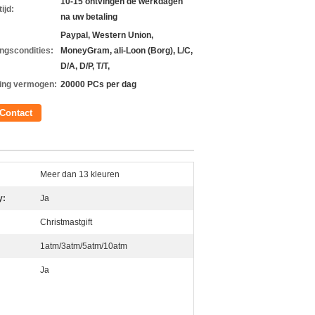
10-15 ontvingen de werkdagen
ijd:
na uw betaling
Paypal, Western Union,
ingscondities:
MoneyGram, ali-Loon (Borg), L/C,
D/A, D/P, T/T,
ing vermogen:
20000 PCs per dag
Contact
Meer dan 13 kleuren
y:
Ja
Christmastgift
1atm/3atm/5atm/10atm
Ja