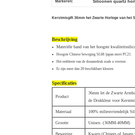
Siliconen quartz hor
Markeren:
Kerstmisgift 36mm het Zwarte Horloge van het 
Beschrijving
Materiële band van het hoogste kwaliteitssil
Hoogste Chinese beweging SL68 /japan movt PC21.
Het embleem van de douanedruk zoals u vereiste.
Er zijn meer dan 20 beschikbare kleuren
Specificaties
36mm let de Zwarte Armban
Product
de Drukkleur voor Kerstmi
Materiaal
100% milieuvriendelijk Sil
Grootte
Unisex- (36MM-40MM)
Beweging
Kwarts (Chinees of Japans 