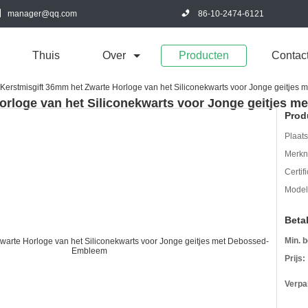
manager@qq.com
86-10-2474-6121
Thuis
Over
Producten
Contac
Kerstmisgift 36mm het Zwarte Horloge van het Siliconekwarts voor Jonge geitje
orloge van het Siliconekwarts voor Jonge geitjes 
Prod
Plaats
Merkn
Certif
Mode
Beta
Min. b
Prijs:
Verpa