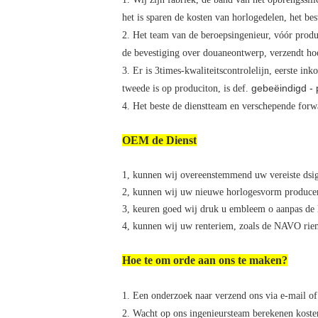
het is sparen de kosten van horlogedelen, het bes
2. Het team van de beroepsingenieur, vóór produ
de bevestiging over douaneontwerp, verzendt ho
3. Er is 3times-kwaliteitscontrolelijn, eerste in
gebeëindigd - 
tweede is op produciton, is def.
4. Het beste de dienstteam en verschepende forw
OEM de Dienst
1, kunnen wij overeenstemmend uw vereiste dsig
2, kunnen wij uw nieuwe horlogesvorm producer
3, keuren goed wij druk u embleem o aanpas de 
4, kunnen wij uw renteriem, zoals de NAVO riem/
Hoe te om orde aan ons te maken?
1. Een onderzoek naar verzend ons via e-mail of
2. Wacht op ons ingenieursteam berekenen kosten