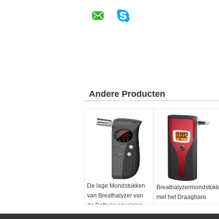
Andere Producten
De lage Mondstukken
Breathalyzermondstuk
van Breathalyzer van
met het Draagbare
de Batterijaanwijzing
ontwerp van de
met LEIDENE
Mondstuknauwkeurigh