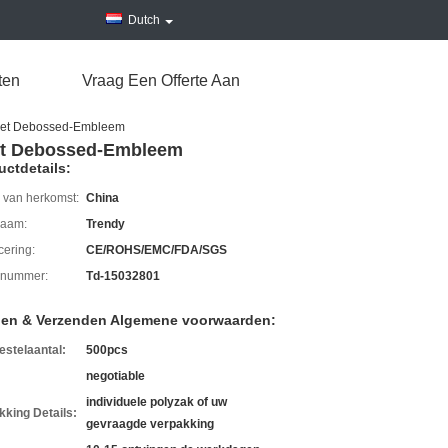
Dutch
ten
Vraag Een Offerte Aan
s met Debossed-Embleem
met Debossed-Embleem
uctdetails:
 van herkomst:
China
aam:
Trendy
icering:
CE/ROHS/EMC/FDA/SGS
lnummer:
Td-15032801
len & Verzenden Algemene voorwaarden:
estelaantal:
500pcs
negotiable
individuele polyzak of uw
kking Details:
gevraagde verpakking