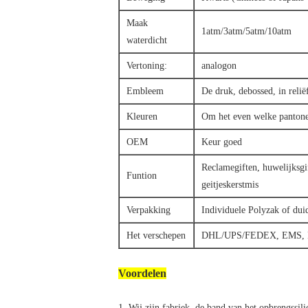
Maak
1atm/3atm/5atm/10atm
waterdicht
Vertoning:
analogon
Embleem
De druk, debossed, in reli
Kleuren
Om het even welke panton
OEM
Keur goed
Reclamegiften, huwelijksgi
Funtion
geitjeskerstmis
Verpakking
Individuele Polyzak of duid
Het verschepen
DHL/UPS/FEDEX, EMS,
Voordelen
1. Wij zijn fabriek, de band van het opbrengssili