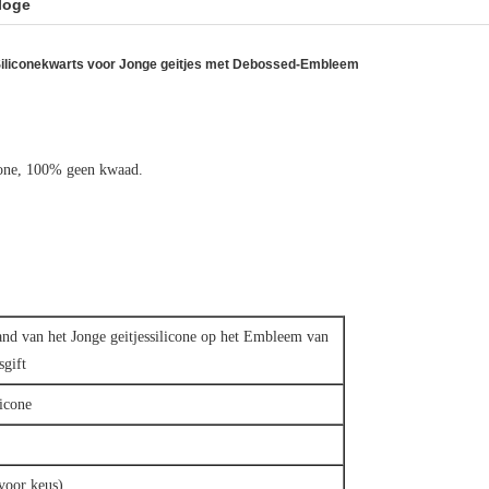
loge
Siliconekwarts voor Jonge geitjes met Debossed-Embleem
icone, 100% geen kwaad.
d van het Jonge geitjessilicone op het Embleem van
sgift
icone
voor keus)