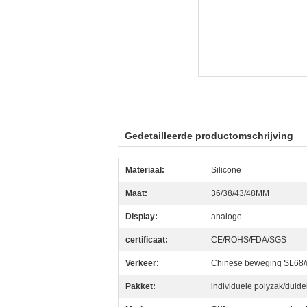
Gedetailleerde productomschrijving
Materiaal:
Silicone
Maat:
36/38/43/48MM
Display:
analoge
certificaat:
CE/ROHS/FDA/SGS
Verkeer:
Chinese beweging SL68/
Pakket:
individuele polyzak/duidel