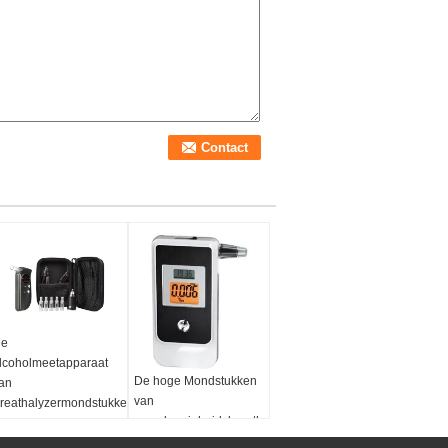
e
lcoholmeetapparaat
De hoge Mondstukken
an
van
reathalyzermondstukken
nauwkeurigheidsbreathalyzer
et Lage
met mondstukken
atterijaanwijzing