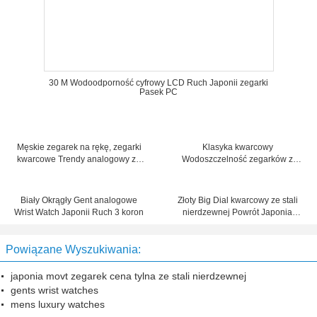
30 M Wodoodporność cyfrowy LCD Ruch Japonii zegarki
Pasek PC
Męskie zegarek na rękę, zegarki
Klasyka kwarcowy
kwarcowe Trendy analogowy ze
Wodoszczelność zegarków z
sprężyną paśmie
wiecznym kalendarzem
Biały Okrągły Gent analogowe
Złoty Big Dial kwarcowy ze stali
Wrist Watch Japonii Ruch 3 koron
nierdzewnej Powrót Japonia
MOVT Zegarek dla kobiet modne
Powiązane Wyszukiwania:
japonia movt zegarek cena tylna ze stali nierdzewnej
gents wrist watches
mens luxury watches