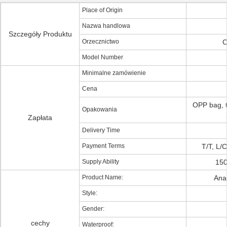
Place of Origin
Nazwa handlowa
Szczegóły Produktu
Orzecznictwo
C
Model Number
Minimalne zamówienie
Cena
OPP bag, t
Opakowania
Zapłata
Delivery Time
Payment Terms
T/T, L/
Supply Ability
150
Product Name:
Ana
Style:
Gender:
cechy
Waterproof: