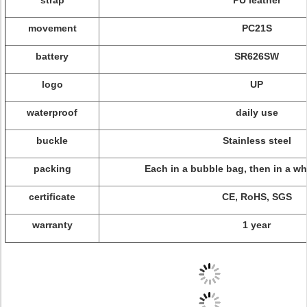
strap
PU leather
movement
PC21S
battery
SR626SW
logo
UP
waterproof
daily use
buckle
Stainless steel
packing
Each in a bubble bag, then in a wh
certificate
CE, RoHS, SGS
warranty
1 year