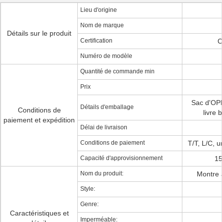
Lieu d'origine
Nom de marque
Détails sur le produit
Certification
C
Numéro de modèle
Quantité de commande min
Prix
Sac d'OPP
Détails d'emballage
Conditions de
livre
paiement et expédition
Délai de livraison
Conditions de paiement
T/T, L/C, u
Capacité d'approvisionnement
15
Nom du produit:
Montre 
Style:
Genre:
Caractéristiques et
Imperméable: