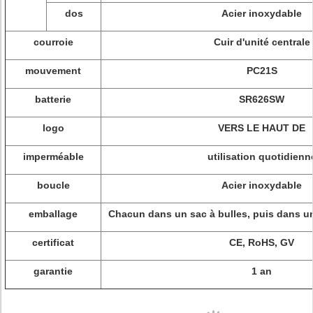
dos
Acier inoxydable
courroie
Cuir d'unité centrale
mouvement
PC21S
batterie
SR626SW
logo
VERS LE HAUT DE
imperméable
utilisation quotidienn
boucle
Acier inoxydable
emballage
Chacun dans un sac à bulles, puis dans une
certificat
CE, RoHS, GV
garantie
1 an