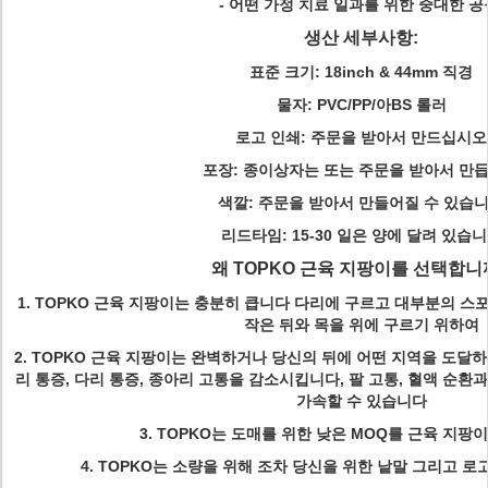
- 어떤 가정 치료 일과를 위한 중대한 공
생산 세부사항:
표준 크기
:
18inch & 44mm 직경
물자
:
PVC/PP/아BS 롤러
로고 인쇄
: 주문을 받아서 만드십시오
포장
: 종이상자는 또는 주문을 받아서 만
색깔
: 주문을 받아서 만들어질 수 있습
리드타임
: 15-30 일은 양에 달려 있습
왜 TOPKO 근육 지팡이를 선택합니
1.
TOPKO 근육 지팡이는
충분히
큽니다
다리에 구르고 대부분의 스포
작은 뒤와 목을 위에 구르기 위하여
2.
TOPKO 근육 지팡이는 완벽하거나 당신의 뒤에 어떤 지역을 도달하기 
리 통증, 다리 통증, 종아리 고통을 감소시킵니다, 팔 고통, 혈액 순환
가속할 수 있습니다
3.
TOPKO는 도매를 위한 낮은 MOQ를 근육 지팡
4.
TOPKO는 소량을 위해 조차 당신을 위한 낱말 그리고 로