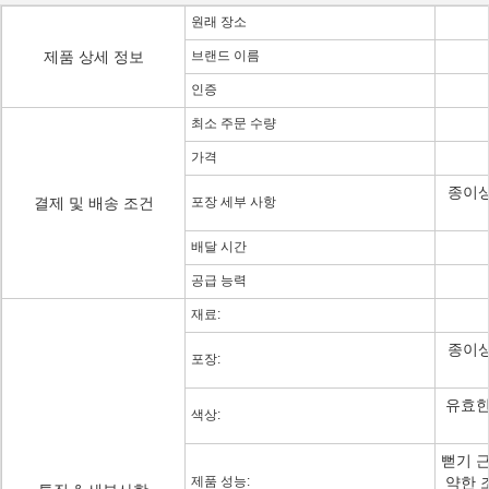
원래 장소
제품 상세 정보
브랜드 이름
인증
최소 주문 수량
가격
종이상
결제 및 배송 조건
포장 세부 사항
배달 시간
공급 능력
재료:
종이상
포장:
유효한
색상:
뻗기 근
제품 성능:
약한 