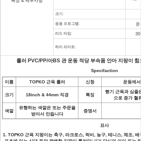
특징 & 세부사항
크기:
응용 프로그램:
운
리드 타임:
3
하이 라이트:
롤러 PVC/PP/아BS 관 운동 적당 부속품 안마 지팡이
Specifaction
이름
TOPKO 근육 롤러
신청
운동에서
뻗기 근육과 심줄은
크기
18inch & 44mm 직경
특징
으로 증가 혈
유행하는 색깔은 또는 주문을
색깔
증명서
받아서 만듭니다
묘사
1.
TOPKO 근육 지팡이는
축구, 라크로스, 럭비, 농구, 테니스, 체조, 배구