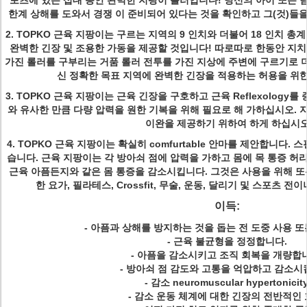
포츠에 있는 십대 동안
완벽한
지팡이 롤러
입니다
! 당신의 아이 또는
한계 상해를 도와서 경쟁 이 준비되어 있다는 것을 확인하고 그(것)들
2.
TOPKO 근육 지팡이는
구르는 지역의 9 인치와 더불어 18 인치 총계
완벽한 긴장 및 조용한 가동을 제공할 것입니다! 따로따로 한동안 지치
가진 롤러를 구부리는 거품 롤러 전투를 가진 지상에 주변에 구르기로 
신 정확한 목표 지역에 완벽한 긴장을 적용하는 허용을 위한
3.
TOPKO 근육 지팡이는
근육 긴장을 구호하고 근육 Reflexology
와 유사한 만큼 다량 압력을 원한 기복을 위해 필요로 해 가하십시오. 지팡
이완을 제공하기 위하여 하게 하십시
4.
TOPKO 근육 지팡이는
확실히 comfurtable 안마를 제안합니다.
습니다. 근육 지팡이는 각 방아쇠 점에 압력을 가하고 몸에 목 통증 허리 
근육 아픔든지와 같은 몸 통증을 감소시킵니다. 그것은 사용을 위해 또
한 요가, 필라테스, Crossfit, 무술, 운동, 달리기 및 스포츠 
이득:
- 아픔과 상해를 방지하는 것을 돕는 전 도중 사용 또
- 근육 불균형을 정정합니다.
- 아픔을 감소시키고 조직 회복을 개량합
- 방아쇠 점 감도와 고통을 억압하고 감소시
- 감소 neuromuscular hypertonicity
- 감소 운동 체계에 대한 긴장의 전반적인 