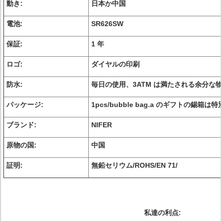
動き:
日本か中国
電池:
SR626SW
保証:
1 年
ロゴ:
ダイヤルの印刷
防水:
毎日の使用、3ATM は満たされる余分
パッケージ:
1pcs/bubble bag.a のギフトの錫
ブランド:
NIFER
原物の国:
中国
証明:
無鉛セリウム/ROHS/EN 71/
私達の利点: