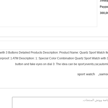
35da
Paypa
300,0
with 3 Buttons Detailed Products Description: Product Name: Quartz Sport Watch I
rproof: 1 ATM Description: 1: Special Color Combination Quartz Sport Watch with 3
button and fake eyes on dial 3: The idea can be sport,events,car,automi
,
sport watch
samsu