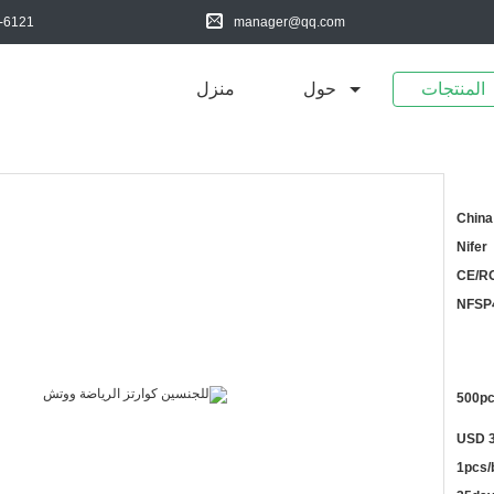
-6121
manager@qq.com
المنتجات
حول
منزل
China
Nifer
CE/R
NFSP
500p
USD 3
1pcs/