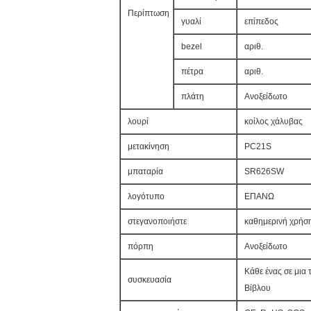
Περίπτωση
γυαλί
επίπεδος
bezel
αριθ.
πέτρα
αριθ.
πλάτη
Ανοξείδωτο
λουρί
κοίλος χάλυβας
μετακίνηση
PC21S
μπαταρία
SR626SW
λογότυπο
ΕΠΑΝΩ
στεγανοποιήστε
καθημερινή χρήσ
πόρπη
Ανοξείδωτο
Κάθε ένας σε μια 
συσκευασία
Βίβλου