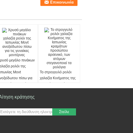
ρυσό μεγάλο πινάκων
αλαζία ρολόι της
απωνίας Movt
Το στρογγυλό ρολόι
νοξείδωτου πίσω για
χαλαζία Κινήματος της
ις γυναίκες μοντέρνες
Ιαπωνίας κραμάτων
προσώπου αρσενικό,
των ατόμων
Αίτηση κράτησης
στεγανοποιεί τα ρολόγια
Στείλε