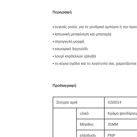
Περιγραφή
• ευγενές ρολόι, για το χονδρικό εμπόριο ή την πρ
• Ιαπωνική μετακίνηση και μπαταρία
• στρογγυλή μορφή
• εσωτερικό δαχτυλίδι
• λουρί κορδελλών χάλυβα
• το κύρια σχέδιο και το λογότυπό σας χαιρετίζονται
Προδιαγραφή
Στοιχείο αριθ.
GS0014
υλικό
Κράμα ψευδάργυ
Μέγεθος
35MM
επένδυση
PNP