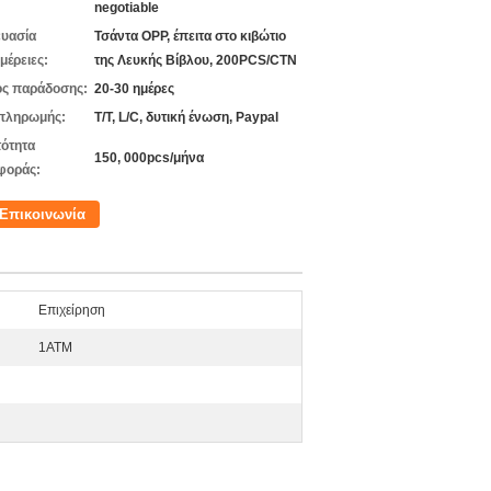
negotiable
υασία
Τσάντα OPP, έπειτα στο κιβώτιο
μέρειες:
της Λευκής Βίβλου, 200PCS/CTN
ς παράδοσης:
20-30 ημέρες
πληρωμής:
T/T, L/C, δυτική ένωση, Paypal
ότητα
150, 000pcs/μήνα
φοράς:
Επικοινωνία
Επιχείρηση
1ATM