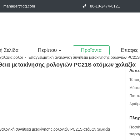
manager@qq.com
86-10-2474-6121
ή Σελίδα
Περίπου
Προϊόντα
Επαφές
χαλαζία ρολόι
Επαγγελματική αναλογική συνήθεια μετακίνησης ρολογιών PC21S
θεια μετακίνησης ρολογιών PC21S ατόμων χαλαζία
Λεπτ
Τόπος
Μάρκα
Πιστο
Αριθμ
Πληρ
Ποσό
παραγ