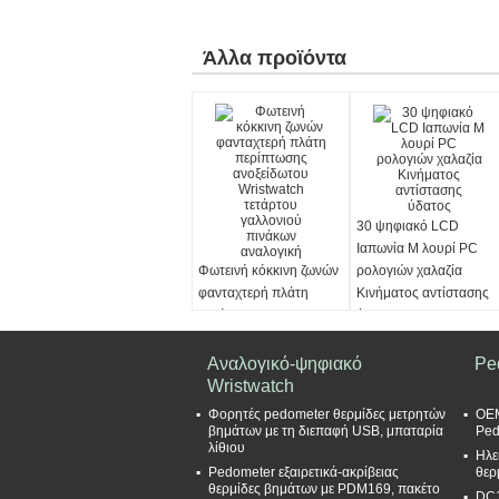
Άλλα προϊόντα
30 ψηφιακό LCD
Ιαπωνία Μ λουρί PC
Φωτεινή κόκκινη ζωνών
ρολογιών χαλαζία
φανταχτερή πλάτη
Κινήματος αντίστασης
περίπτωσης
ύδατος
ανοξείδωτου Wristwatch
τετάρτου γαλλονιού
Αναλογικό-ψηφιακό
Pe
πινάκων αναλογική
Wristwatch
Φορητές pedometer θερμίδες μετρητών
OEM
βημάτων με τη διεπαφή USB, μπαταρία
Ped
λίθιου
Ηλε
Pedometer εξαιρετικά-ακρίβειας
θερ
θερμίδες βημάτων με PDM169, πακέτο
DC1