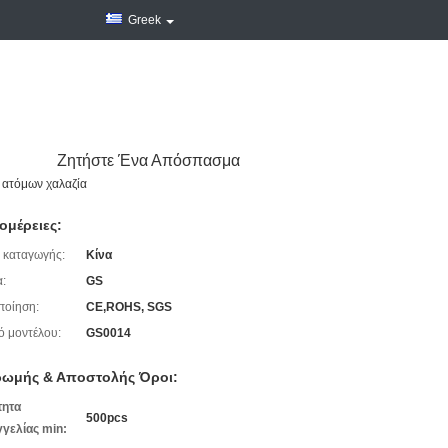
Greek
Ζητήστε Ένα Απόσπασμα
 ατόμων χαλαζία
ομέρειες:
 καταγωγής:
Κίνα
:
GS
ποίηση:
CE,ROHS, SGS
ό μοντέλου:
GS0014
ωμής & Αποστολής Όροι:
τητα
500pcs
γελίας min: