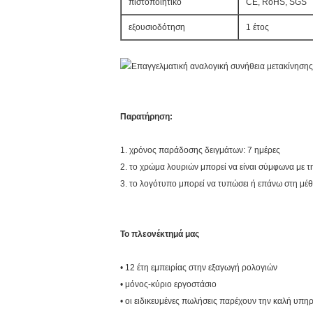
πιστοποιητικό
CE, RoHS, SGS
εξουσιοδότηση
1 έτος
Παρατήρηση:
1. χρόνος παράδοσης δειγμάτων: 7 ημέρες
2. το χρώμα λουριών μπορεί να είναι σύμφωνα με τ
3. το λογότυπο μπορεί να τυπώσει ή επάνω στη μέθ
Το πλεονέκτημά μας
• 12 έτη εμπειρίας στην εξαγωγή ρολογιών
• μόνος-κύριο εργοστάσιο
• οι ειδικευμένες πωλήσεις παρέχουν την καλή υπη