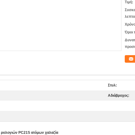
Τιμή:
Συσκε
λεπτο
Χρόνο
Όροι 
Δυνατ
προσ
Στυλ:
Αδιάβροχος:
ς ρολογιών PC21S ατόμων χαλαζία