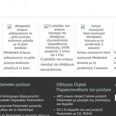
Wristwatch ατόμων,
Άσπρο στρογγυλό Gent
Χ
καθιερώνοντα τη μόδα
αναλογικό Wristwatch
χ
Ο χαλαζίας των ατόμων
ρολόγια ανάλογου
Ιαπωνία με τη
Ι
προσέχει την αδιάβροχη
χαλαζία με τη ζώνη
μετακίνηση 3 κορώνες
α
εξουσιοδότηση
ανοίξεων
τ
προμηθευτών
επένδυσης 3ATM
dometer ρολόγια
Οδήγησε Digital
χρώματος 2 τόνου για 1
Παρακολουθήστε την ρολόγια
έτος
 πολύχρωμο βήμα μετρητή
ABS υλικών ηλιακή Calorie μετρητή
ometer Digiwalker Pedometers
Pedometer με μέτρηση της απόστασης
και θερμίδα
κτρονικά Pedometer μετρητής
μίδων για το περπάτημα
DC1.5v θερμίδα του ροζ μετρητή
Pedometer με CE, ROHS
.5v Pedometer ο μετρητής βήμα με