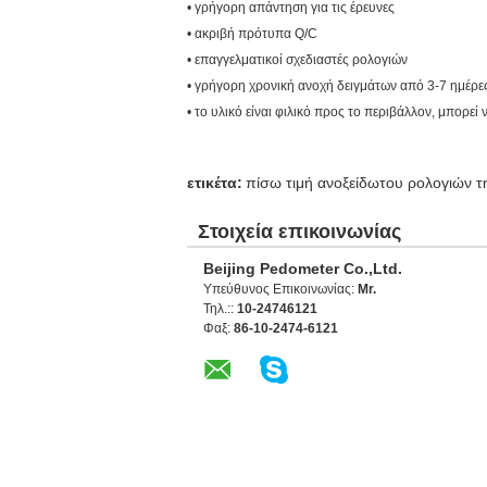
• γρήγορη απάντηση για τις έρευνες
• ακριβή πρότυπα Q/C
• επαγγελματικοί σχεδιαστές ρολογιών
• γρήγορη χρονική ανοχή δειγμάτων από 3-7 ημέρε
• το υλικό είναι φιλικό προς το περιβάλλον, μπορε
ετικέτα:
πίσω τιμή ανοξείδωτου ρολογιών τ
Στοιχεία επικοινωνίας
Beijing Pedometer Co.,Ltd.
Υπεύθυνος Επικοινωνίας:
Mr.
Τηλ.::
10-24746121
Φαξ:
86-10-2474-6121