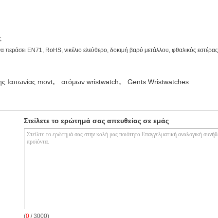
ς
ί να περάσει EN71, RoHS, νικέλιο ελεύθερο, δοκιμή βαρύ μετάλλου, φθαλικός εστέρα
,
,
ης Ιαπωνίας movt
ατόμων wristwatch
Gents Wristwatches
Στείλετε το ερώτημά σας απευθείας σε εμάς
(
0
/ 3000)