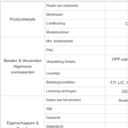
Plaats van herkomst
Merknaam
Productdetails
Certificering
C
Modelnummer
Min. bestelaantal
Prijs
OPP-zak,
Betalen & Verzenden
Verpakking Details
Algemene
voorwaarden
Levertijd
Betalingscondities
T/T, L/C,
Levering vermogen
150
Naam van het product:
Anal
Stijl:
Geslacht:
Eigenschappen &
Waterdicht: