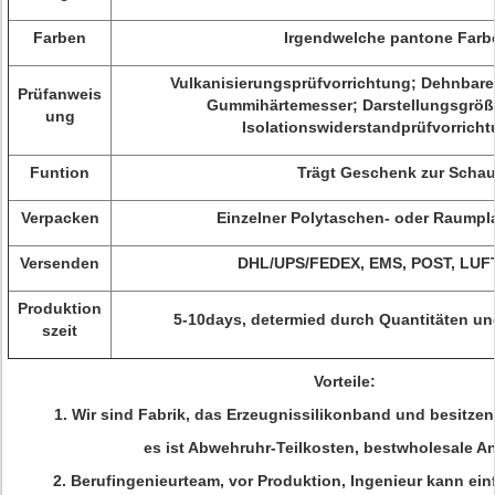
Farben
Irgendwelche pantone Farb
Vulkanisierungsprüfvorrichtung; Dehnbare
Prüfanweis
Gummihärtemesser; Darstellungsgröß
ung
Isolationswiderstandprüfvorricht
Funtion
Trägt Geschenk zur Scha
Verpacken
Einzelner Polytaschen- oder Raumpl
Versenden
DHL/UPS/FEDEX, EMS, POST, LUF
Produktion
5-10days, determied durch Quantitäten u
szeit
Vorteile:
1. Wir sind Fabrik, das Erzeugnissilikonband und besitz
es ist Abwehruhr-Teilkosten, bestwholesale A
2. Berufingenieurteam, vor Produktion, Ingenieur kann einf