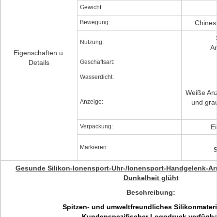
Gewicht:
Bewegung:
Chines
Nutzung:
A
Eigenschaften u.
Details
Geschäftsart:
Wasserdicht:
Weiße Anz
Anzeige:
und grau
Verpackung:
Ei
Markieren:
S
Gesunde Silikon-Ionensport-Uhr-/Ionensport-Handgelenk-Arm
Dunkelheit glüht
Beschreibung:
Spitzen- und umweltfreundliches Silikonmater
Kundenspezifischer Logodruck verfügba