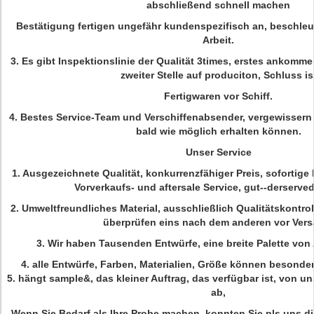
abschließend schnell machen
Bestätigung fertigen ungefähr kundenspezifisch an, beschle
Arbeit.
3. Es gibt Inspektionslinie der Qualität 3times, erstes ankomme
zweiter Stelle auf produciton, Schluss is
Fertigwaren vor Schiff.
4. Bestes Service-Team und Verschiffenabsender, vergewissern 
bald wie möglich erhalten können.
Unser Service
1.
Ausgezeichnete Qualität, konkurrenzfähiger Preis, sofortige 
Vorverkaufs- und aftersale Service, gut--derserve
2. Umweltfreundliches Material, ausschließlich Qualitätskontroll
überprüfen eins nach dem anderen vor Vers
3.
Wir haben Tausenden Entwürfe, eine breite Palette von 
4.
alle Entwürfe, Farben, Materialien, Größe können besonder
5. hängt sample&, das kleiner Auftrag, das verfügbar ist, von 
ab,
Wenn Sie Bedarf als Ihre Probe machen, konnten Sie pls uns d