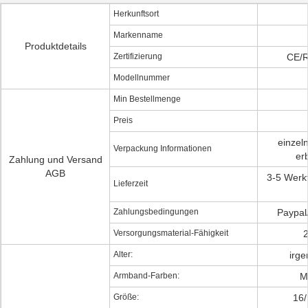
Herkunftsort
Markenname
Produktdetails
Zertifizierung
CE/
Modellnummer
Min Bestellmenge
Preis
einzel
Verpackung Informationen
er
Zahlung und Versand
AGB
3-5 Werk
Lieferzeit
Zahlungsbedingungen
Paypal
Versorgungsmaterial-Fähigkeit
2
Alter:
irge
Armband-Farben:
M
Größe:
16