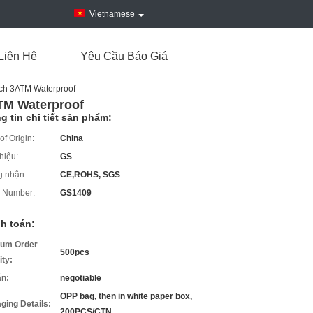
Vietnamese
Liên Hệ
Yêu Cầu Báo Giá
tch 3ATM Waterproof
TM Waterproof
g tin chi tiết sản phẩm:
of Origin:
China
hiệu:
GS
 nhận:
CE,ROHS, SGS
 Number:
GS1409
h toán:
um Order
500pcs
ity:
án:
negotiable
OPP bag, then in white paper box,
ging Details:
200PCS/CTN