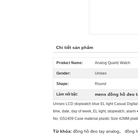
Chi tiết sản phẩm
Product Name:
Analog Quartz Watch
Gender:
Unisex
Shape:
Round
mens đồng hồ đeo ta
Làm nổi bật:
Unisex LCD stopwatch blue EL light Casual Digital
time, date, day of week, EL light, stopwatch, alarm
No. GS1409 Case material plastic Size 42MM platin
,
Từ khóa:
đồng hồ đeo tay analog
đồng h