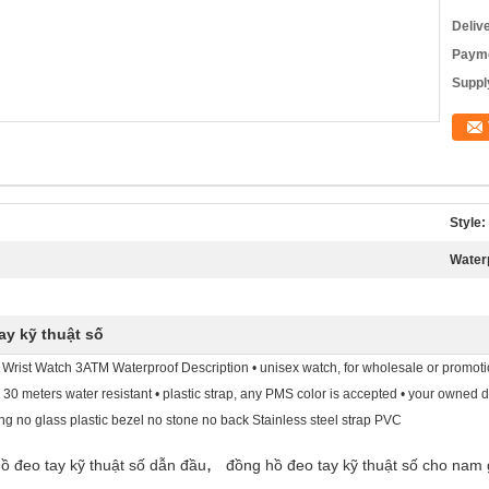
Deliv
Payme
Supply
Style:
Water
y kỹ thuật số
 Wrist Watch 3ATM Waterproof​ Description • unisex watch, for wholesale or promot
 • 30 meters water resistant • plastic strap, any PMS color is accepted • your owne
g no glass plastic bezel no stone no back Stainless steel strap PVC
,
ồ đeo tay kỹ thuật số dẫn đầu
đồng hồ đeo tay kỹ thuật số cho nam 