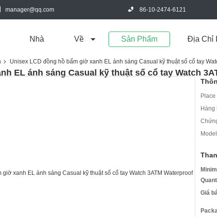
manager@qq.com
86-10-2474-6121
Nhà
Về
Sản Phẩm
Địa Chỉ 
h
Unisex LCD đồng hồ bấm giờ xanh EL ánh sáng Casual kỹ thuật số cổ tay Wa
nh EL ánh sáng Casual kỹ thuật số cổ tay Watch 3A
Thôn
Place 
Hàng 
Chứng
Model
Than
Minim
Quant
Giá b
Packa