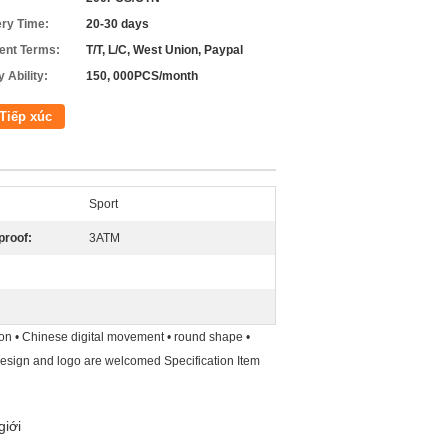
ery Time:
20-30 days
nt Terms:
T/T, L/C, West Union, Paypal
 Ability:
150, 000PCS/month
Tiếp xúc
Sport
proof:
3ATM
ion • Chinese digital movement • round shape •
d design and logo are welcomed Specification Item
giới