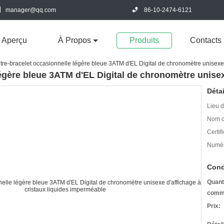
manager@qq.com
86-10-2474-6121
Aperçu
À Propos
Produits
Contacts
re-bracelet occasionnelle légère bleue 3ATM d'EL Digital de chronomètre unisexe 
égère bleue 3ATM d'EL Digital de chronomètre unisexe
Détai
Lieu d
Nom d
Certifi
Numér
Cond
Quant
comm
Prix: