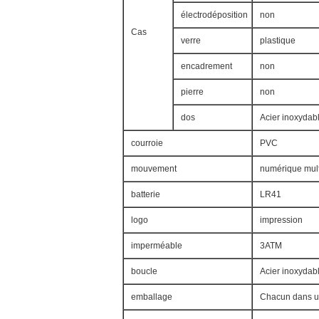
électrodéposition
non
Cas
verre
plastique
encadrement
non
pierre
non
dos
Acier inoxydab
courroie
PVC
mouvement
numérique mult
batterie
LR41
logo
impression
imperméable
3ATM
boucle
Acier inoxydab
emballage
Chacun dans un 