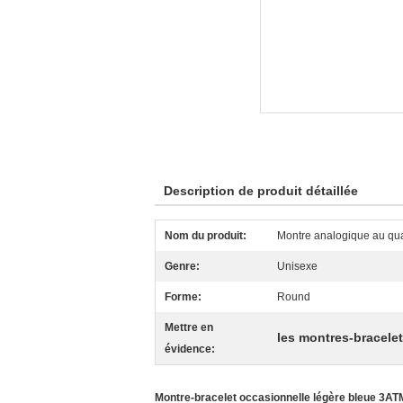
Description de produit détaillée
Nom du produit:
Montre analogique au qua
Genre:
Unisexe
Forme:
Round
Mettre en
les montres-bracel
évidence:
Montre-bracelet occasionnelle légère bleue 3ATM