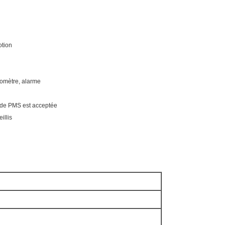
otion
nomètre, alarme
ur de PMS est acceptée
illis