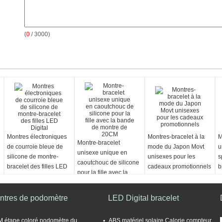
(
0
/ 3000)
Montres électroniques
Montres-bracelet à la
M
Montre-bracelet
de courroie bleue de
mode du Japon Movt
u
unisexe unique en
silicone de montre-
unisexes pour les
s
caoutchouc de silicone
bracelet des filles LED
cadeaux promotionnels
b
pour la fille avec la
Digital
f
bande de montre de
20CM
ntres de podomètre
LED Digital bracelet
 étape coloré podomètre du
ABS matériel solaire Calorie compteur