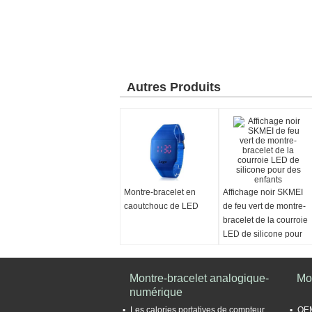
Autres Produits
Montre-bracelet en
Affichage noir SKMEI
caoutchouc de LED
de feu vert de montre-
bracelet de la courroie
LED de silicone pour
des enfants
Montre-bracelet analogique-
Mo
numérique
Les calories portatives de compteur
OEM