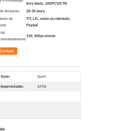
ls d'emballage:
livre blanc, 200PCS/CTN
de livraison:
20-30 jours
tions de
T/T, L/C, union occidentale,
ent:
Paypal
ité
150, 000pcs/mois
rovisionnement:
Contact
Style:
Sport
Imperméable:
3ATM
ble