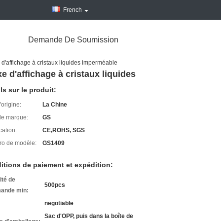
French
Demande De Soumission
d'affichage à cristaux liquides imperméable
 d'affichage à cristaux liquides
ls sur le produit:
'origine:
La Chine
e marque:
GS
cation:
CE,ROHS, SGS
o de modèle:
GS1409
itions de paiement et expédition:
ité de
500pcs
ande min:
negotiable
Sac d'OPP, puis dans la boîte de