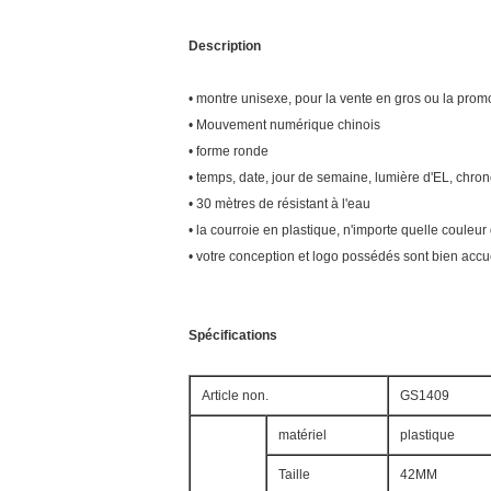
Description
• montre unisexe, pour la vente en gros ou la prom
• Mouvement numérique chinois
• forme ronde
• temps, date, jour de semaine, lumière d'EL, chro
• 30 mètres de résistant à l'eau
• la courroie en plastique, n'importe quelle coule
• votre conception et logo possédés sont bien accue
Spécifications
Article non.
GS1409
matériel
plastique
Taille
42MM