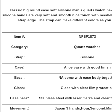
Classic big round case soft silicone man’s quarts watch new
silicone bands are very soft and smooth nice touch with needle
strap edge. The strap can make different colors as you
Item #:
NFSP1873
Category:
Quartz watches
Strap:
Silicone
Case:
Alloy case with good finish
Bezel:
NA.come with case body toget
Glass:
Glass with clear film protecti
Case back:
Stainless steel with laser marks and clear 
Movement:
Japan 3 hands,Hour,Sencond,Mi