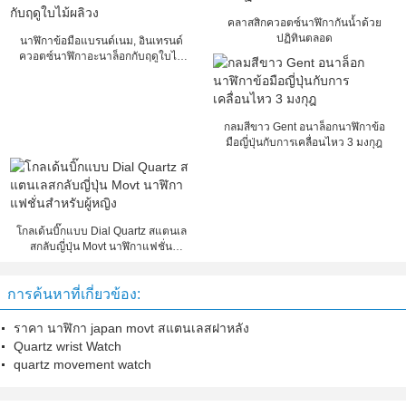
คลาสสิกควอตซ์นาฬิกากันน้ำด้วย
ปฏิทินตลอด
นาฬิกาข้อมือแบรนด์เนม, อินเทรนด์
ควอตซ์นาฬิกาอะนาล็อกกับฤดูใบไม้
ผลิวง
กลมสีขาว Gent อนาล็อกนาฬิกาข้อ
มือญี่ปุ่นกับการเคลื่อนไหว 3 มงกุฎ
โกลเด้นบิ๊กแบบ Dial Quartz สแตนเล
สกลับญี่ปุ่น Movt นาฬิกาแฟชั่น
สำหรับผู้หญิง
การค้นหาที่เกี่ยวข้อง:
ราคา นาฬิกา japan movt สแตนเลสฝาหลัง
Quartz wrist Watch
quartz movement watch