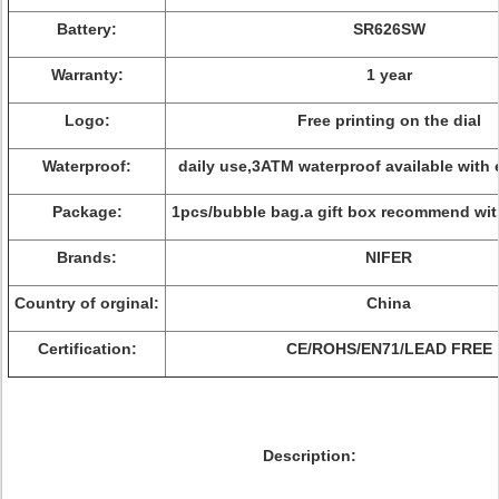
Battery:
SR626SW
Warranty:
1 year
Logo:
Free printing on the dial
Waterproof:
daily use,3ATM waterproof available with 
Package:
1pcs/bubble bag.a gift box recommend wit
Brands:
NIFER
Country of orginal:
China
Certification:
CE/ROHS/EN71/LEAD FREE
Description: