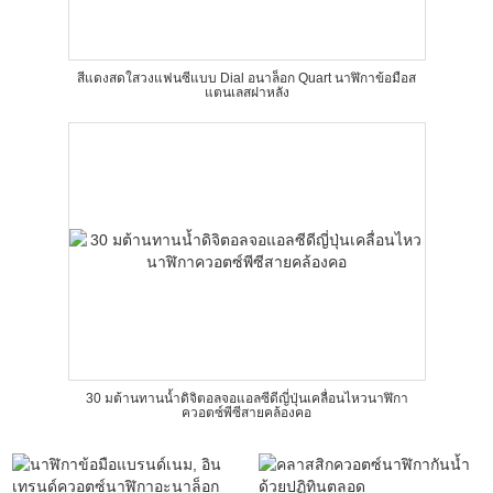
สีแดงสดใสวงแฟนซีแบบ Dial อนาล็อก Quart นาฬิกาข้อมือส
แตนเลสฝาหลัง
30 มต้านทานน้ำดิจิตอลจอแอลซีดีญี่ปุ่นเคลื่อนไหวนาฬิกา
ควอตซ์พีซีสายคล้องคอ