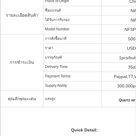
Place of Origin
Ch
ชื่อแบรนด์
Nif
รายละเอียดสินค้า
ได้รับการรับรอง
Nif
Model Number
NFSP
การสั่งซื้อนาที
500
ราคา
USD
บรรจุภัณฑ์
1pcs/bub
การชำระเงิน
Delivery Time
35d
Payment Terms
Paypal,TT,
Supply Ability
300,000p
คุณลักษณะเด่น
แสงสูง:
Quartz wr
Quick Detail: