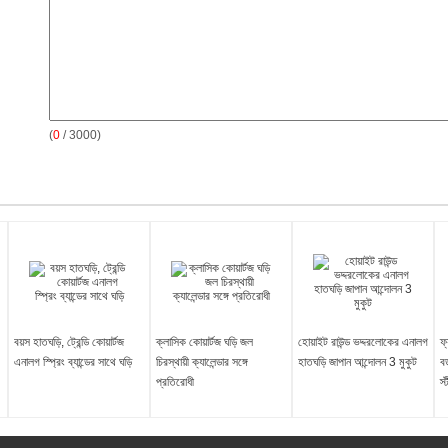
(
0
/ 3000)
বয়স হাতঘড়ি, ট্রেন্ডি কোয়ার্টজ
ক্লাসিক কোয়ার্টজ ঘড়ি জল
হোয়াইট রাউন্ড ভদ্দরলোকের এনালগ
ফ
এনালগ স্প্রিং ব্যান্ডের সাথে ঘড়ি
চিরস্থায়ী ক্যালেন্ডার সঙ্গে
হাতঘড়ি জাপান আন্দোলন 3 মুকুট
বড
প্রতিরোধী
স