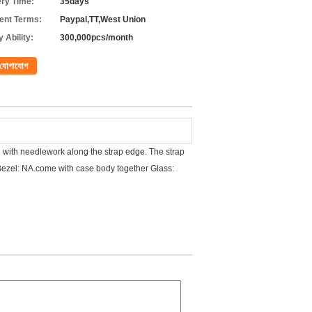
ery Time:
35days
nt Terms:
Paypal,TT,West Union
 Ability:
300,000pcs/month
যোগাযোগ
ch with needlework along the strap edge. The strap
 Bezel: NA.come with case body together Glass: