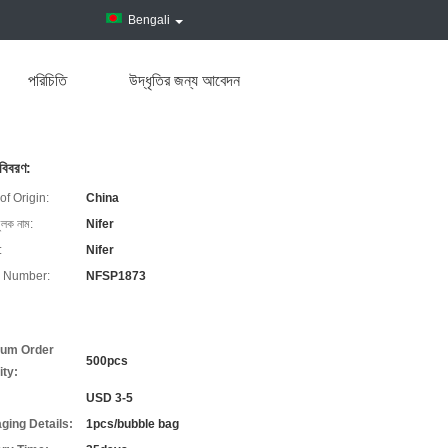
Bengali
পরিচিতি
উদ্ধৃতির জন্য আবেদন
 বিবরণ:
of Origin:
China
ুলক নাম:
Nifer
:
Nifer
 Number:
NFSP1873
um Order
500pcs
ity:
USD 3-5
ging Details:
1pcs/bubble bag