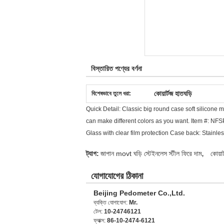
বিস্তারিত পণ্যের বর্ণনা
কোয়ার্টজ হাতঘড়ি
বিশেষভাবে তুলে ধরা:
Quick Detail: Classic big round case soft silicone 
can make different colors as you want. Item #: NF
Glass with clear film protection Case back: Stainle
,
ট্যাগ:
জাপান movt ঘড়ি স্টেইনলেস স্টীল ফিরে দাম
কোয়ার
যোগাযোগের ঠিকানা
Beijing Pedometer Co.,Ltd.
ব্যক্তি যোগাযোগ:
Mr.
টেল:
10-24746121
ফ্যাক্স:
86-10-2474-6121