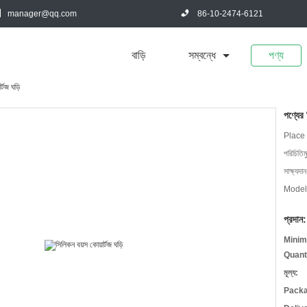
manager@qq.com
86-10-2474-6121
বাড়ি
সম্বন্ধে
পণ্য
্টজ ঘড়ি
পণ্যের
Place 
পরিচিতিম
সাক্ষ্যদান
Model
প্রদান:
Minim
Quant
মূল্য:
Packa