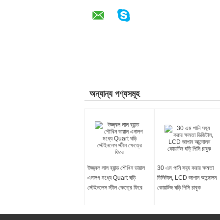
অন্যান্য পণ্যসমূহ
উজ্জ্বল লাল ব্যান্ড শৌখিন ডায়াল
30 এম পানি সহ্য করার ক্ষমতা
এনালগ মধ্যে Quart ঘড়ি
ডিজিটাল, LCD জাপান আন্দোলন
স্টেইনলেস স্টীল ক্ষেত্রে ফিরে
কোয়ার্টজ ঘড়ি পিসি চাবুক