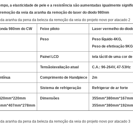
po, a elasticidade de pele e a resistência são aumentadas igualmente signifi
 remoção da veia da aranha da remoção do laser do diodo 980nm
 onda 980nm do CW
Feixe piloto
Laser vermelho do diod
Peso
Peso líquido 4KG,
Peso de efetivação 9KG
Painel LCD
tela táctil de uma cor d
Tensão/avaliação atual
C.A.: 96-264V, 47-53Hz
ntínua
Comprimento de Handpiece
2m
Sistema de refrigeração
Refrigerar de ar forte
*420mm*220mm
Dimensões
355mm*380mm*167m
25mm*407mm*278mm
355mm*380mm*192m