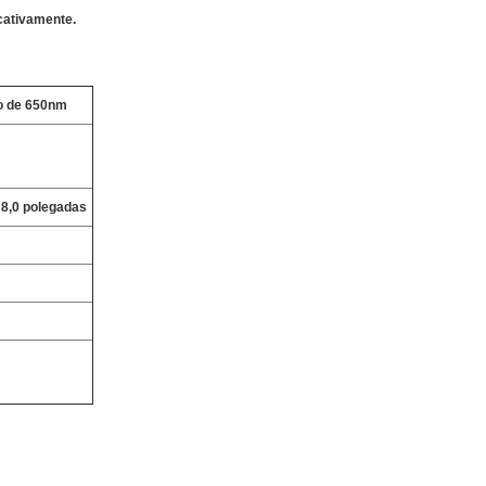
cativamente.
o de 650nm
e 8,0 polegadas
m
m