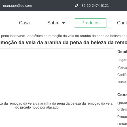
manager@qq.com
86-10-2474-6121
Casa
Sobre
Produtos
Cont
pena laservascular elétrica da remoção da veia da aranha da pena da beleza da
remoção da veia da aranha da pena da beleza da rem
Deta
Lugar
Marca
Certif
Númer
Cond
Quant
ordem
Preço
Detal