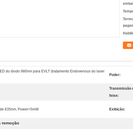
emba
Tempo
Termo
pagam
Habili
ED do diodo 980nm para EVLT (tratamento Endovenous do laser
Poder:
Transmissão 
feixe:
o de 635nm, Power<5mW
Exibição:
a remoção