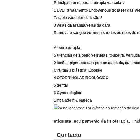
Principalmente para a terapia vascular:
1 EVLT (tratamento Endovenous do laser das vei
Terapia vascular da lesão 2
3 veias da aranha/veias da cara
Remova o sangue vermelho: todos os tipos do te
A outra terapia:
Saliências de 1 pele: verrugas, toupeira, verrug
2 lesões pigmentadas: pontos da idade, queimad
Cirurgia 3 plástica: Lipólise
4 OTORRINOLARINGOLÓGICO
5 dental
6 Gynecological
Embalagem & entrega
,
etiqueta:
equipamento da fisioterapia
má
Contacto