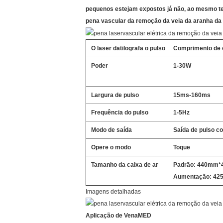
pequenos estejam expostos já não, ao mesmo tem
pena vascular da remoção da veia da aranha da
O laser datilografa o pulso
Comprimento de
Poder
1-30W
Largura de pulso
15ms-160ms
Frequência do pulso
1-5Hz
Modo de saída
Saída de pulso co
Opere o modo
Toque
Tamanho da caixa de ar
Padrão: 440mm
Aumentação: 4
Imagens detalhadas
Aplicação de VenaMED