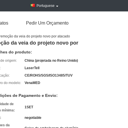
Portuguese
atos
Pedir Um Orçamento
 remoção da veia do projeto novo por atacado
oção da veia do projeto novo por
lhes do produto:
 de origem:
China (projetada no Reino Unido)
:
LaserTell
icação:
CE/ROHS/SGS/ISO13485/TUV
o do modelo:
VenaMED
ições de Pagamento e Envio:
idade de
1SET
 mínima:
:
negotiable
hes da