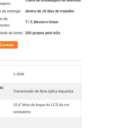
Caixa de embalagem de alumínio
lagem:
 de entrega:
dentro de 10 dias de trabalho
s de
T / T, Western Union
ento:
dade da fonte:
200 grupos pelo mês
Contato
1-30W
do
Transmissão de fibra óptica biquartza
10,4” telas de toque do LCD da cor
verdadeira