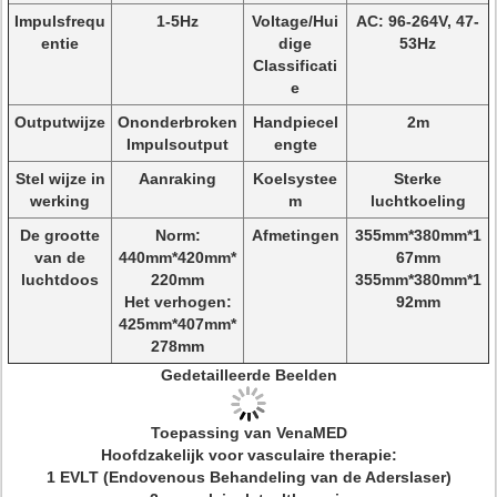
Impulsfrequ
1-5Hz
Voltage/Hui
AC: 96-264V, 47-
entie
dige
53Hz
Classificati
e
Outputwijze
Ononderbroken
Handpiecel
2m
Impulsoutput
engte
Stel wijze in
Aanraking
Koelsystee
Sterke
werking
m
luchtkoeling
De grootte
Norm:
Afmetingen
355mm*380mm*1
van de
440mm*420mm*
67mm
luchtdoos
220mm
355mm*380mm*1
Het verhogen:
92mm
425mm*407mm*
278mm
Gedetailleerde Beelden
Toepassing van VenaMED
Hoofdzakelijk voor vasculaire therapie:
1 EVLT (Endovenous Behandeling van de Aderslaser)