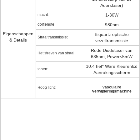
Aderslaser)
macht:
1-30W
golflengte:
980nm
Eigenschappen
Biquartz optische
Straaltransmissie:
& Details
vezeltransmissie
Rode Diodelaser van
Het streven van straal:
635nm, Power<5mW
10.4 het“ Ware Kleurenlcd
tonen:
Aanrakingsscherm
vasculaire
Hoog licht:
verwijderingsmachine