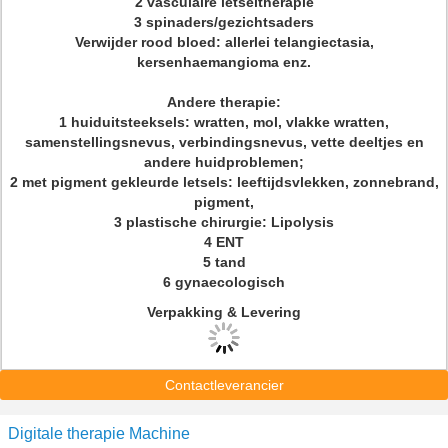
2 vasculaire letseltherapie
3 spinaders/gezichtsaders
Verwijder rood bloed: allerlei telangiectasia,
kersenhaemangioma enz.
Andere therapie:
1 huiduitsteeksels: wratten, mol, vlakke wratten,
samenstellingsnevus, verbindingsnevus, vette deeltjes en
andere huidproblemen;
2 met pigment gekleurde letsels: leeftijdsvlekken, zonnebrand,
pigment,
3 plastische chirurgie: Lipolysis
4 ENT
5 tand
6 gynaecologisch
Verpakking & Levering
Contactleverancier
Digitale therapie Machine