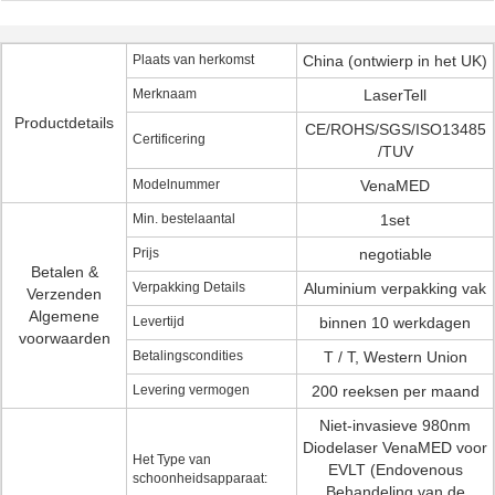
Plaats van herkomst
China (ontwierp in het UK)
Merknaam
LaserTell
Productdetails
CE/ROHS/SGS/ISO13485
Certificering
/TUV
Modelnummer
VenaMED
Min. bestelaantal
1set
Prijs
negotiable
Betalen &
Verpakking Details
Aluminium verpakking vak
Verzenden
Algemene
Levertijd
binnen 10 werkdagen
voorwaarden
Betalingscondities
T / T, Western Union
Levering vermogen
200 reeksen per maand
Niet-invasieve 980nm
Diodelaser VenaMED voor
Het Type van
EVLT (Endovenous
schoonheidsapparaat:
Behandeling van de