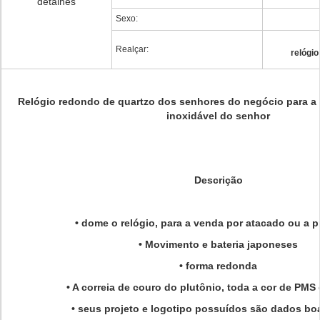
detalhes
Sexo:
Realçar:
relógi
Relógio redondo de quartzo dos senhores do negócio para a p
inoxidável do senhor
Descrição
• dome o relógio, para a venda por atacado ou a
• Movimento e bateria japoneses
• forma redonda
• A correia de couro do plutônio, toda a cor de PMS 
• seus projeto e logotipo possuídos são dados bo