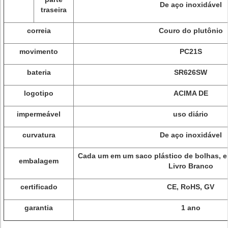
De aço inoxidável
traseira
correia
Couro do plutônio
movimento
PC21S
bateria
SR626SW
logotipo
ACIMA DE
impermeável
uso diário
curvatura
De aço inoxidável
Cada um em um saco plástico de bolhas, 
embalagem
Livro Branco
certificado
CE, RoHS, GV
garantia
1 ano