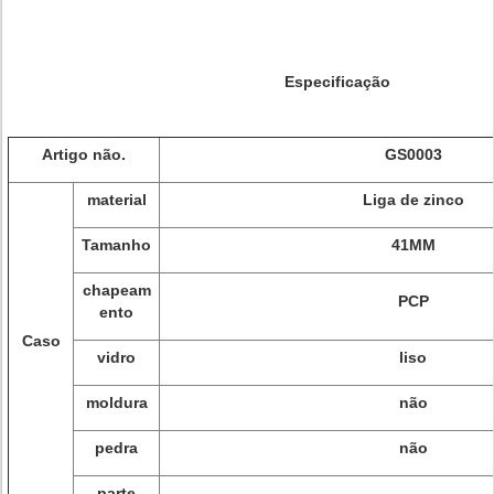
Especificação
Artigo não.
GS0003
material
Liga de zinco
Tamanho
41MM
chapeam
PCP
ento
Caso
vidro
liso
moldura
não
pedra
não
parte