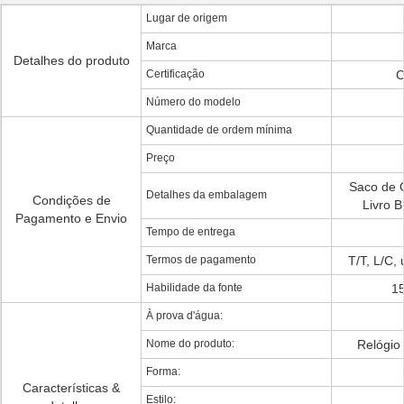
Lugar de origem
Marca
Detalhes do produto
Certificação
C
Número do modelo
Quantidade de ordem mínima
Preço
Saco de O
Detalhes da embalagem
Condições de
Livro 
Pagamento e Envio
Tempo de entrega
Termos de pagamento
T/T, L/C,
Habilidade da fonte
1
À prova d'água:
Nome do produto:
Relógio
Forma:
Características &
Estilo: