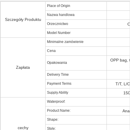
Place of Origin
Nazwa handlowa
Szczegóły Produktu
Orzecznictwo
C
Model Number
Minimalne zamówienie
Cena
OPP bag, t
Opakowania
Zapłata
Delivery Time
Payment Terms
T/T, L/
Supply Ability
150
Waterproof:
Product Name:
Ana
Shape:
cechy
Style: