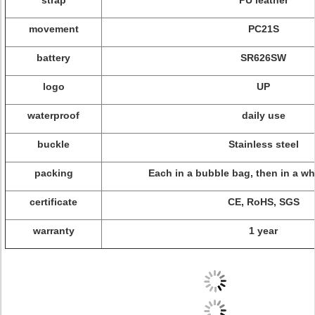
strap
PU leather
movement
PC21S
battery
SR626SW
logo
UP
waterproof
daily use
buckle
Stainless steel
packing
Each in a bubble bag, then in a wh
certificate
CE, RoHS, SGS
warranty
1 year