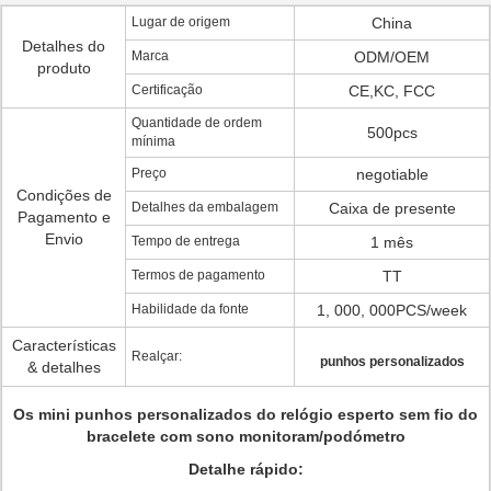
Lugar de origem
China
Detalhes do
Marca
ODM/OEM
produto
Certificação
CE,KC, FCC
Quantidade de ordem
500pcs
mínima
Preço
negotiable
Condições de
Detalhes da embalagem
Caixa de presente
Pagamento e
Envio
Tempo de entrega
1 mês
Termos de pagamento
TT
Habilidade da fonte
1, 000, 000PCS/week
Características
Realçar:
punhos personalizados
& detalhes
Os mini punhos personalizados do relógio esperto sem fio do
bracelete com sono monitoram/podómetro
Detalhe rápido: