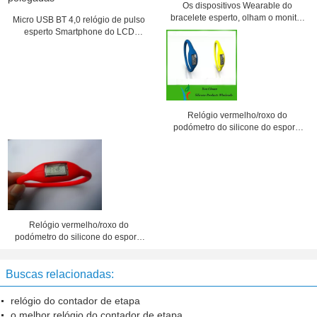
Os dispositivos Wearable do
bracelete esperto, olham o monitor
Micro USB BT 4,0 relógio de pulso
impermeável do sono
esperto Smartphone do LCD
Bluetooth de 1,55 polegadas
Relógio vermelho/roxo do
podómetro do silicone do esporte
com o painel LCD para
meninas/meninos
Relógio vermelho/roxo do
podómetro do silicone do esporte
com o painel LCD para
meninas/meninos
Buscas relacionadas:
relógio do contador de etapa
o melhor relógio do contador de etapa