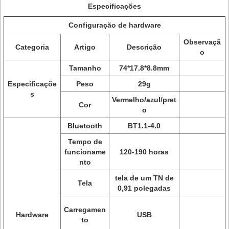
Especificações
Configuração de hardware
Observaçã
Categoria
Artigo
Descrição
o
Tamanho
74*17.8*8.8mm
Especificaçõe
Peso
29g
s
Vermelho/azul/pret
Cor
o
Bluetooth
BT1.1-4.0
Tempo de
funcioname
120-190 horas
nto
tela de um TN de
Tela
0,91 polegadas
Carregamen
Hardware
USB
to