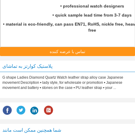
• professional watch designers
• quick sample lead time from 3-7 days
• material is eco-friendly, can pass EN71, RoHS, nickle free, hea
free
تماس با عرضه کننده
پلاستیک کوارتز به تماشای
G shape Ladies Diamond Quartz Watch leather strap alloy case Japanese
movement Description • lady style, for wholesale or promotion • Japanese
movement and battery • stones on the case • PU leather strap • your ...
شما همچنین ممکن است مانند