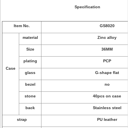
Specification
Item No.
GS8020
material
Zinc alloy
Size
36MM
plating
PCP
Case
glass
G-shape flat
bezel
no
stone
40pcs on case
back
Stainless steel
strap
PU leather