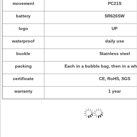
movement
PC21S
battery
SR626SW
logo
UP
waterproof
daily use
buckle
Stainless steel
packing
Each in a bubble bag, then in a wh
certificate
CE, RoHS, SGS
warranty
1 year