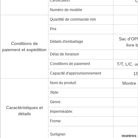
Certification
C
Numéro de modèle
Quantité de commande min
Prix
Sac d'OPP
Détails d'emballage
Conditions de
livre
paiement et expédition
Délai de livraison
Conditions de paiement
T/T, L/C, u
Capacité d'approvisionnement
15
Nom du produit:
Montre 
Style:
Genre:
Caractéristiques et
Imperméable:
détails
Forme:
Surligner:
montres 