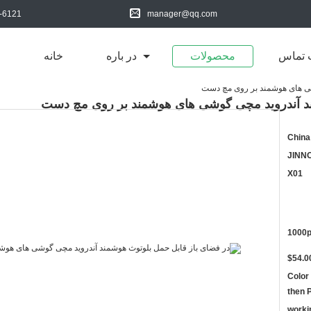
-6121
manager@qq.com
 تماس
محصولات
در باره
خانه
شی های هوشمند بر روی مچ دست
ند آندروید مچی گوشی های هوشمند بر روی مچ دست
China
JINN
X01
1000
Color 
then 
10 wor