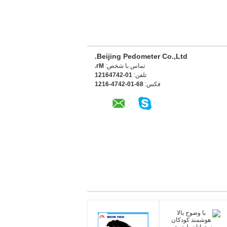
Beijing Pedometer Co.,Ltd.
تماس با شخص:
Mr.
تلفن:
10-24746121
فکس:
86-10-2474-6121