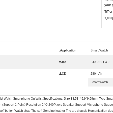
your 
T/T o
3,000
Application:
Smart Watch
Size:
BT3.0/BLE4.0
LCD:
280mAh
Smart Watch
rist Watch Smartphone On Wrist Specifications: Size 38.53*45.9*9.59mm Type Sma
en (Support 1 Point) Resolution 240*240Pixels Speaker Support Microphone Suppo
/off button Watch strap The soft Genuine leather The arc chassis Humanization 