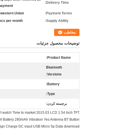
Delivery Time:
payment
r western Union
Payment Terms:
pcs per month
Supply Ability:
مخاطب
توضیحات محصول جزئیات
Product Name:
Bluetooth
Versions:
Battery:
Type:
برجسته کردن:
rt watch Time to market 2015.03 LCD 1.54 Inch TFT
rt Battery 280mAh Vibration Yes Antenna BT Button
design Charge DC input USB Micro 5p Data download