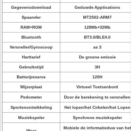
Gegevensdownload
Geduwde Apptications
Spaander
MT2502-ARM7
RAM+ROM
128Mb+32Mb
Bluetooth
BT3.0/BLE4.0
Versneller/Gyroscoop
as 3
Harttarief
De groene emissie
Gebruikstijd
3H
Batterijreserve
120H
Wijzerplaat
Virtueel Toetsenbord
Pedometer
Door de berekening te versnellen
Sportenontwikkeling
Het lopen/het Cirkelen/het Lopen
Muziekspeler
Synchrone muziekspeler
Mobiele de informatieduw van he
Weer