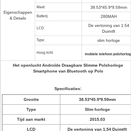
Maat:
38.53*45.9*9.59mm
Eigenschappen
Batterij:
280MAH
& Details
De vertoning van 1.54
LCD:
Duimtft
Type:
slim horloge
Hoog licht:
mobiele telefoon polshorlog
Het openlucht Androïde Draagbare Slimme Polshorloge
Smartphone van Bluetooth op Pols
Specificaties:
Grootte
38.53*45.9*9.59mm
Type
Slim horloge
Tijd aan markt
2015.03
LCD
De vertoning van 1.54 Duimtft