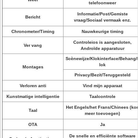
telefoonweer
Informatie/Post/Gemiste
Bericht
vraag/Sociaal vermaak enz.
Chronometer/Timing
Nauwkeurige timing
Controleios is aangesloten,
Ver vang
Androïde apparatuur
Scènewijze/Klokinterface/Behang/
lok
Montages
Privacy/Bezit/Teruggesteld
Verloren anti
Vind mijn apparaat
Kunstmatige intelligentie
Taalcontrole
Het Engels/het Frans/Chinees (ko
Taal
meer toevoegen)
OTA
Ja
De snelle en efficiënte software