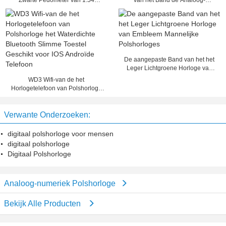
Zwarte Pedometer van 1.54
van het Band de Analoog-
Duimantilost Bluetooth de
numerieke Polshorloge
Slaapmonitor
Waterdichte Sport
De aangepaste Band van het het
Leger Lichtgroene Horloge van
Embleem Mannelijke Polshorloges
WD3 Wifi-van de het
Horlogetelefoon van Polshorloge
het Waterdichte Bluetooth Slimme
Toestel Geschikt voor IOS
Verwante Onderzoeken:
Androïde Telefoon
digitaal polshorloge voor mensen
digitaal polshorloge
Digitaal Polshorloge
Analoog-numeriek Polshorloge
Bekijk Alle Producten