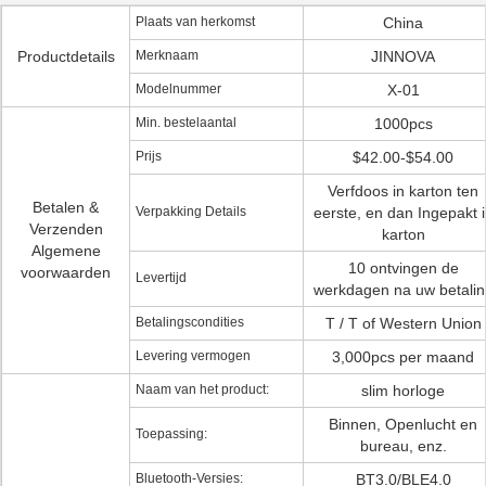
Plaats van herkomst
China
Productdetails
Merknaam
JINNOVA
Modelnummer
X-01
Min. bestelaantal
1000pcs
Prijs
$42.00-$54.00
Verfdoos in karton ten
Betalen &
Verpakking Details
eerste, en dan Ingepakt 
Verzenden
karton
Algemene
10 ontvingen de
voorwaarden
Levertijd
werkdagen na uw betalin
Betalingscondities
T / T of Western Union
Levering vermogen
3,000pcs per maand
Naam van het product:
slim horloge
Binnen, Openlucht en
Toepassing:
bureau, enz.
Bluetooth-Versies:
BT3.0/BLE4.0