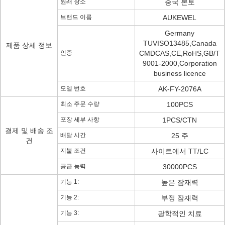
원래 장소
중국 본토
브랜드 이름
AUKEWEL
Germany
TUVISO13485,Canada
제품 상세 정보
인증
CMDCAS,CE,RoHS,GB/T
9001-2000,Corporation
business licence
모델 번호
AK-FY-2076A
최소 주문 수량
100PCS
포장 세부 사항
1PCS/CTN
결제 및 배송 조
배달 시간
25 주
건
지불 조건
사이트에서 TT/LC
공급 능력
30000PCS
기능 1:
높은 잠재력
기능 2:
부정 잠재력
기능 3:
광학적인 치료