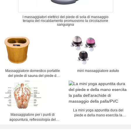
I massaggiatori elettrici del piede di sola di massaggio
terapia del riscaldamento promuovono la circolazione
sanguigna
Massaggiatore domestico portatile
mini massaggiatore astuto
del piede di sauna del piede di
infrarosso lontano di sauna di
nuovi migliori prezzi 2015 mini,
STAZIONE TERMALE del piede
della disintossicazione
La mini yoga appuntita dura del
Massaggiatore per i punti di
piede e della mano esercita la
agopuntura, reflessologia del
palla dell'arachide di massaggio
piede di Shiatsu del cuore della
della palla/PVC
tormalina