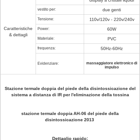
display a cristalli liquidi
vestito per:
due genti
Tensione:
110v/120v - 220v/240v
Caratteristiche
Power:
60W
& dettagli
Materiale:
PVC
frequenza:
50Hz-60Hz
massaggiatore elettronico di
Evidenziare:
impulso
Stazione termale doppia del piede della disintossicazione del
sistema a distanza di IR per l'eliminazione della tossina
stazione termale doppia AH-06 del piede della
disintossicazione 2013
Dettaglio rapido: