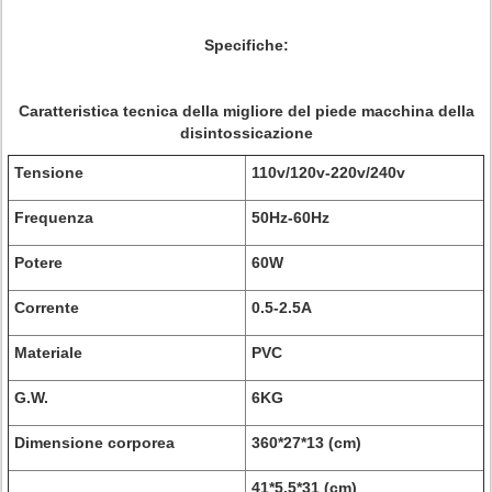
Specifiche:
Caratteristica tecnica della migliore del piede macchina della
disintossicazione
Tensione
110v/120v-220v/240v
Frequenza
50Hz-60Hz
Potere
60W
Corrente
0.5-2.5A
Materiale
PVC
G.W.
6KG
Dimensione corporea
360*27*13 (cm)
41*5.5*31 (cm)