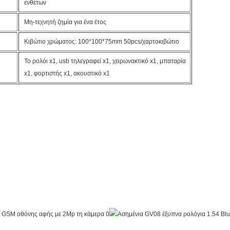
ενθέτων
Μη-τεχνητή ζημία για ένα έτος
Κιβώτιο χρώματος: 100*100*75mm 50pcs/χαρτοκιβώτιο
Το ρολόι x1, usb τηλεγραφεί x1, χειρωνακτικό x1, μπαταρία
x1, φορτιστής x1, ακουστικό x1