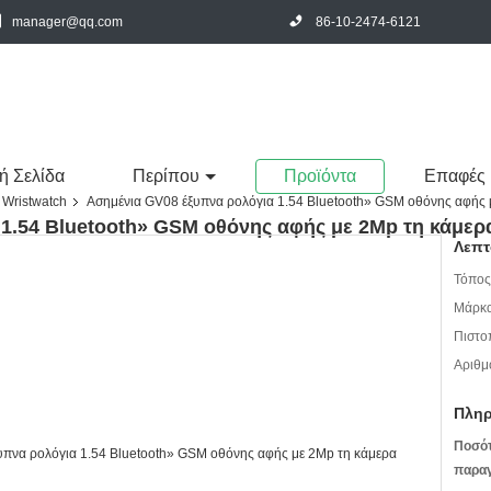
manager@qq.com
86-10-2474-6121
ή Σελίδα
Περίπου
Προϊόντα
Επαφές
 Wristwatch
Ασημένια GV08 έξυπνα ρολόγια 1.54 Bluetooth» GSM οθόνης αφής 
1.54 Bluetooth» GSM οθόνης αφής με 2Mp τη κάμερ
Λεπτ
Τόπος
Μάρκα
Πιστο
Αριθμ
Πληρ
Ποσό
παραγ