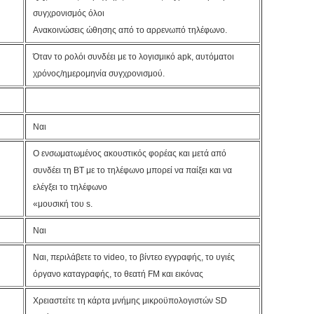
συγχρονισμός όλοι
Ανακοινώσεις ώθησης από το αρρενωπό τηλέφωνο.
Όταν το ρολόι συνδέει με το λογισμικό apk, αυτόματοι
χρόνος/ημερομηνία συγχρονισμού.
Ναι
Ο ενσωματωμένος ακουστικός φορέας και μετά από
συνδέει τη BT με το τηλέφωνο μπορεί να παίξει και να
ελέγξει το τηλέφωνο
«μουσική του s.
Ναι
Ναι, περιλάβετε το video, το βίντεο εγγραφής, το υγιές
όργανο καταγραφής, το θεατή FM και εικόνας
Χρειαστείτε τη κάρτα μνήμης μικροϋπολογιστών SD