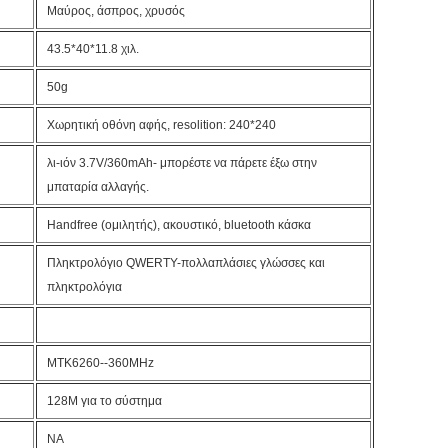
Μαύρος, άσπρος, χρυσός
43.5*40*11.8 χιλ.
50g
Χωρητική οθόνη αφής, resolition: 240*240
λι-ιόν 3.7V/360mAh- μπορέστε να πάρετε έξω στην
μπαταρία αλλαγής.
Handfree (ομιλητής), ακουστικό, bluetooth κάσκα
Πληκτρολόγιο QWERTY-πολλαπλάσιες γλώσσες και
πληκτρολόγια
MTK6260--360MHz
128M για το σύστημα
NA