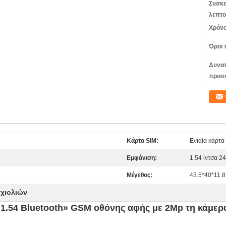
Συσκε
λεπτο
Χρόνο
Όροι 
Δυνατ
προσ
Κάρτα SIM:
Ενιαία κάρτ
Εμφάνιση:
1.54 ίντσα 2
Μέγεθος:
43.5*40*11.8 
αχιολιών
1.54 Bluetooth» GSM οθόνης αφής με 2Mp τη κάμερ