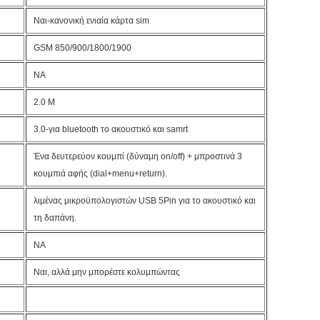
Ναι-κανονική ενιαία κάρτα sim
GSM 850/900/1800/1900
NA
2.0 Μ
3.0-για bluetooth το ακουστικό και samrt
Ένα δευτερεύον κουμπί (δύναμη on/off) + μπροστινά 3
κουμπιά αφής (dial+menu+return).
λιμένας μικροϋπολογιστών USB 5Pin για το ακουστικό και
τη δαπάνη.
NA
Ναι, αλλά μην μπορέστε κολυμπώντας