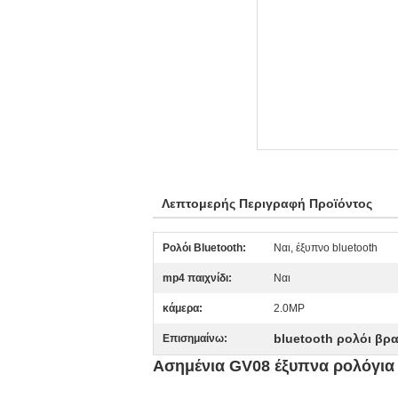
Λεπτομερής Περιγραφή Προϊόντος
Ρολόι Bluetooth:
Ναι, έξυπνο bluetooth
mp4 παιχνίδι:
Ναι
κάμερα:
2.0MP
bluetooth ρολόι βρ
Επισημαίνω:
Ασημένια GV08 έξυπνα ρολόγια 