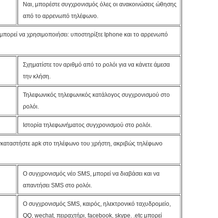
Ναι, μπορέστε συγχρονισμός όλες οι ανακοινώσεις ώθησης
από το αρρενωπό τηλέφωνο.
μπορεί να χρησιμοποιήσει: υποστηρίξτε Iphone και το αρρενωπό
Σχηματίστε τον αριθμό από το ρολόι για να κάνετε άμεσα
την κλήση.
Τηλεφωνικός τηλεφωνικός κατάλογος συγχρονισμού στο
ρολόι.
Ιστορία τηλεφωνήματος συγχρονισμού στο ρολόι.
γκαταστήστε apk στο τηλέφωνο του χρήστη, ακριβώς τηλέφωνο
Ο συγχρονισμός νέο SMS, μπορεί να διαβάσει και να
απαντήσει SMS στο ρολόι.
Ο συγχρονισμός SMS, καιρός, ηλεκτρονικό ταχυδρομείο,
QQ, wechat, πειραχτήρι, facebook, skype. .etc μπορεί