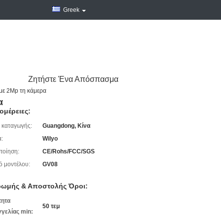
Greek
Ζητήστε Ένα Απόσπασμα
με 2Mp τη κάμερα
α
ομέρειες:
 καταγωγής:
Guangdong, Κίνα
:
Wilyo
ποίηση:
CE/Rohs/FCC/SGS
ό μοντέλου:
GV08
ωμής & Αποστολής Όροι:
τητα
50 τεμ
γελίας min: