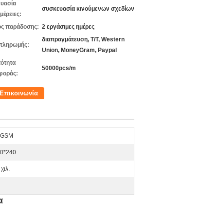
υασία
συσκευασία κινούμενων σχεδίων
μέρειες:
ς παράδοσης:
2 εργάσιμες ημέρες
διαπραγμάτευση, T/T, Western
πληρωμής:
Union, MoneyGram, Paypal
ότητα
50000pcs/m
φοράς:
Επικοινωνία
α GSM
40*240
χιλ.
α