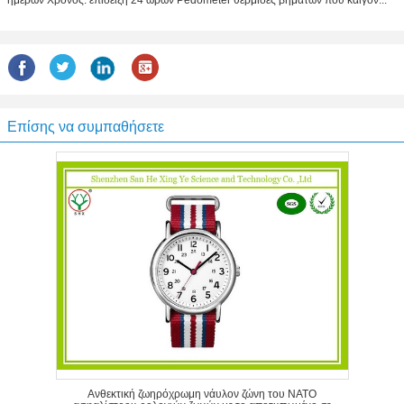
ημερών Χρόνος: επίδειξη 24 ωρών Pedometer θερμίδες βημάτων που καίγον...
Επίσης να συμπαθήσετε
Ανθεκτική ζωηρόχρωμη νάυλον ζώνη του ΝΑΤΟ