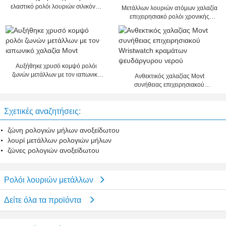
ελαστικό ρολόι λουριών σιλικόνης
Μετάλλων λουριών ατόμων χαλαζία
μαγνητικό για τις γυναίκες/τους
επιχειρησιακό ρολόι χρονικής
άνδρες
επίδειξης ρολογιών αναλογικό
Αυξήθηκε χρυσό κομψό ρολόι
ζωνών μετάλλων με τον ιαπωνικό
Ανθεκτικός χαλαζίας Movt
χαλαζία Movt
συνήθειας επιχειρησιακού
Wristwatch κραμάτων
ψευδάργυρου νερού
Σχετικές αναζητήσεις:
ζώνη ρολογιών μήλων ανοξείδωτου
λουρί μετάλλων ρολογιών μήλων
ζώνες ρολογιών ανοξείδωτου
Ρολόι λουριών μετάλλων
Δείτε όλα τα προϊόντα