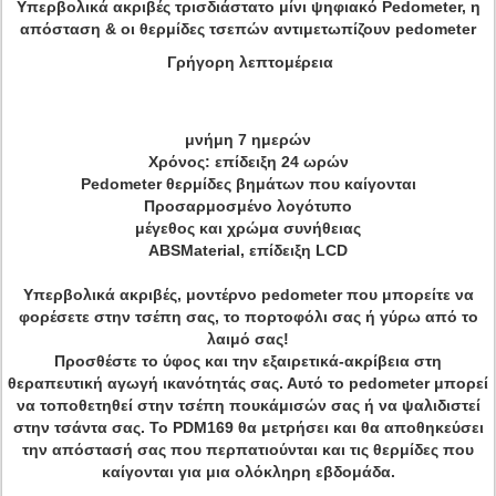
Υπερβολικά ακριβές τρισδιάστατο μίνι ψηφιακό Pedometer, η
απόσταση & οι θερμίδες τσεπών αντιμετωπίζουν pedometer
Γρήγορη λεπτομέρεια
μνήμη 7 ημερών
Χρόνος: επίδειξη 24 ωρών
Pedometer θερμίδες βημάτων που καίγονται
Προσαρμοσμένο λογότυπο
μέγεθος και χρώμα συνήθειας
ABSMaterial, επίδειξη LCD
Υπερβολικά ακριβές, μοντέρνο pedometer που μπορείτε να
φορέσετε στην τσέπη σας, το πορτοφόλι σας ή γύρω από το
λαιμό σας!
Προσθέστε το ύφος και την εξαιρετικά-ακρίβεια στη
θεραπευτική αγωγή ικανότητάς σας. Αυτό το pedometer μπορεί
να τοποθετηθεί στην τσέπη πουκάμισών σας ή να ψαλιδιστεί
στην τσάντα σας. Το PDM169 θα μετρήσει και θα αποθηκεύσει
την απόστασή σας που περπατιούνται και τις θερμίδες που
καίγονται για μια ολόκληρη εβδομάδα.