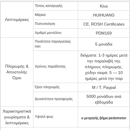
Τόπος καταγωγής
Κίνα
Μάρκα
HUIHUANG
Λεπτομέρειες
Πιστοποίηση
CE, ROSH Certificates
Αριθμό μοντέλου
PDM169
Ποσότητα παραγγελίας
5 μονάδα
min
δείγματα: 1-3 ημέρες μετά
την παραλαβή της
Πληρωμής &
Χρόνος παράδοσης
πλήρους πληρωμής,
Αποστολής
χύδην σειρά: 5 — 10
Όροι
ημέρες μετά την παρ
Όροι πληρωμής
Μ / Τ, Paypal
5000 μονάδων ανά
Δυνατότητα προσφοράς
εβδομάδα
Χαρακτηριστικά
γνωρίσματα &
Υψηλό φως:
ο μετρητής βήμα pedometer
λεπτομέρειες