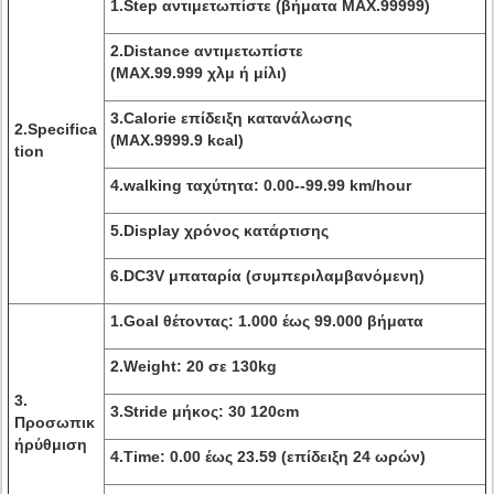
1.Step αντιμετωπίστε (βήματα MAX.99999)
2.Distance αντιμετωπίστε
(MAX.99.999 χλμ ή μίλι)
3.Calorie επίδειξη κατανάλωσης
2.Specifica
(MAX.9999.9 kcal)
tion
4.walking ταχύτητα: 0.00--99.99 km/hour
5.Display χρόνος κατάρτισης
6.DC3V μπαταρία (συμπεριλαμβανόμενη)
1.Goal θέτοντας: 1.000 έως 99.000 βήματα
2.Weight: 20 σε 130kg
3
.
3.Stride μήκος: 30 120cm
Προσωπικ
ήρύθμιση
4.Time: 0.00 έως 23.59 (επίδειξη 24 ωρών)