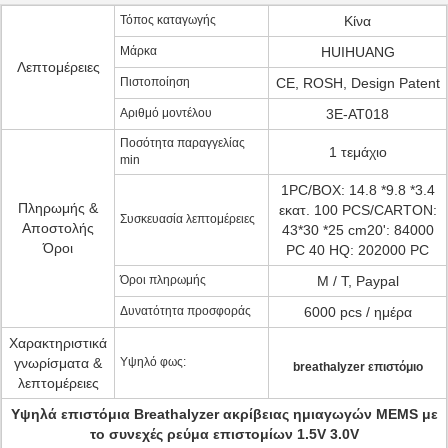
Τόπος καταγωγής
Κίνα
Μάρκα
HUIHUANG
Λεπτομέρειες
Πιστοποίηση
CE, ROSH, Design Patent
Αριθμό μοντέλου
3Ε-AT018
Ποσότητα παραγγελίας
1 τεμάχιο
min
1PC/BOX: 14.8 *9.8 *3.4
Πληρωμής &
εκατ. 100 PCS/CARTON:
Συσκευασία λεπτομέρειες
Αποστολής
43*30 *25 cm20': 84000
Όροι
PC 40 HQ: 202000 PC
Όροι πληρωμής
Μ / Τ, Paypal
Δυνατότητα προσφοράς
6000 pcs / ημέρα
Χαρακτηριστικά
γνωρίσματα &
Υψηλό φως:
breathalyzer επιστόμιο
λεπτομέρειες
Υψηλά επιστόμια Breathalyzer ακρίβειας ημιαγωγών MEMS με
το συνεχές ρεύμα επιστομίων 1.5V 3.0V