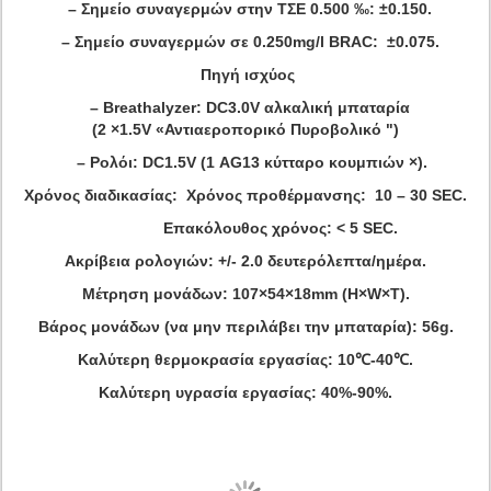
– Σημείο συναγερμών στην ΤΣΕ 0.500 ‰: ±0.150.
– Σημείο συναγερμών σε 0.250mg/l BRAC: ±0.075.
Πηγή ισχύος
– Breathalyzer: DC3.0V αλκαλική μπαταρία
(2 ×1.5V «Αντιαεροπορικό Πυροβολικό ")
– Ρολόι: DC1.5V (1 AG13 κύτταρο κουμπιών ×).
Χρόνος διαδικασίας: Χρόνος προθέρμανσης: 10 – 30 SEC.
Επακόλουθος χρόνος: < 5 SEC.
Ακρίβεια ρολογιών: +/- 2.0 δευτερόλεπτα/ημέρα.
Μέτρηση μονάδων: 107×54×18mm (H×W×T).
Βάρος μονάδων (να μην περιλάβει την μπαταρία): 56g.
Καλύτερη θερμοκρασία εργασίας: 10℃-40℃.
Καλύτερη υγρασία εργασίας: 40%-90%.