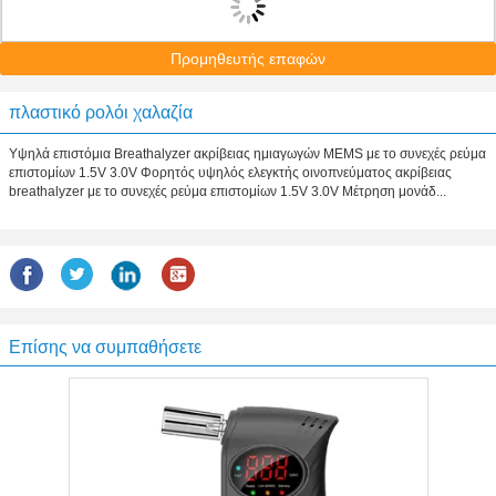
Προμηθευτής επαφών
πλαστικό ρολόι χαλαζία
Υψηλά επιστόμια Breathalyzer ακρίβειας ημιαγωγών MEMS με το συνεχές ρεύμα
επιστομίων 1.5V 3.0V Φορητός υψηλός ελεγκτής οινοπνεύματος ακρίβειας
breathalyzer με το συνεχές ρεύμα επιστομίων 1.5V 3.0V Μέτρηση μονάδ...
Επίσης να συμπαθήσετε