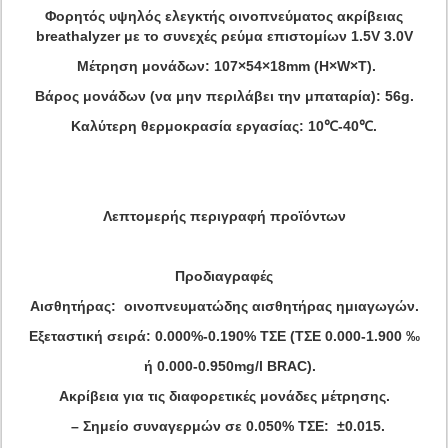
Φορητός υψηλός ελεγκτής οινοπνεύματος ακρίβειας
breathalyzer με το συνεχές ρεύμα επιστομίων 1.5V 3.0V
Μέτρηση μονάδων: 107×54×18mm (H×W×T).
Βάρος μονάδων (να μην περιλάβει την μπαταρία): 56g.
Καλύτερη θερμοκρασία εργασίας: 10℃-40℃.
Λεπτομερής περιγραφή προϊόντων
Προδιαγραφές
Αισθητήρας: οινοπνευματώδης αισθητήρας ημιαγωγών.
Εξεταστική σειρά: 0.000%-0.190% ΤΣΕ (ΤΣΕ 0.000-1.900 ‰
ή 0.000-0.950mg/l BRAC).
Ακρίβεια για τις διαφορετικές μονάδες μέτρησης.
– Σημείο συναγερμών σε 0.050% ΤΣΕ: ±0.015.