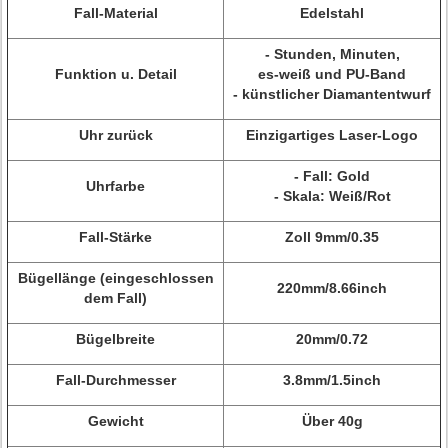
Fall-Material
Edelstahl
- Stunden, Minuten,
Funktion u. Detail
es-weiß und PU-Band
- künstlicher Diamantentwurf
Uhr zurück
Einzigartiges Laser-Logo
- Fall: Gold
Uhrfarbe
- Skala: Weiß/Rot
Fall-Stärke
Zoll 9mm/0.35
Bügellänge (eingeschlossen
220mm/8.66inch
dem Fall)
Bügelbreite
20mm/0.72
Fall-Durchmesser
3.8mm/1.5inch
Gewicht
Über 40g