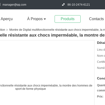
manager@qq.com
86-10-2474-6121
Aperçu
À Propos
Produits
Contacts
tion
Montre de Digital multifonctionnelle résistante aux chocs imperméable, l
nelle résistante aux chocs imperméable, la montre 
Détai
Lieu d
Nom d
Certifi
Numér
Cond
Quant
comm
Prix: