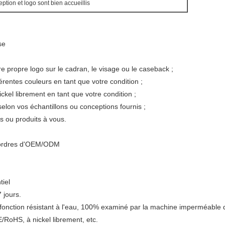
ption et logo sont bien accueillis
se
e propre logo sur le cadran, le visage ou le caseback ;
rentes couleurs en tant que votre condition ;
kel librement en tant que votre condition ;
lon vos échantillons ou conceptions fournis ;
 ou produits à vous.
s ordres d'OEM/ODM
tiel
 jours.
 fonction résistant à l'eau, 100% examiné par la machine imperméable d
RoHS, à nickel librement, etc.