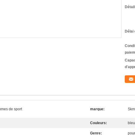
Détai
Délai 
Condi
paiem
Capac
d'app
mmes de sport
marque:
Skme
Couleurs:
bleu
Genre:
pou