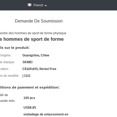
French
Demande De Soumission
a montre des hommes de sport de forme physique
des hommes de sport de forme
ls sur le produit:
'origine:
Guangzhou, Chine
e marque:
SKMEI
cation:
CE&RoHS, Nickel Free
o de modèle:
| 1111
itions de paiement et expédition:
ité de
100 pcs
ande min:
US$8.85
emballage de entassement en