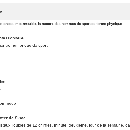
e
e aux chocs imperméable, la montre des hommes de sport de forme physique
ofessionnelle.
montre numérique de sport.
les
s
 commode
mter de Skmei
istaux liquides de 12 chiffres, minute, deuxième, jour de la semaine, da