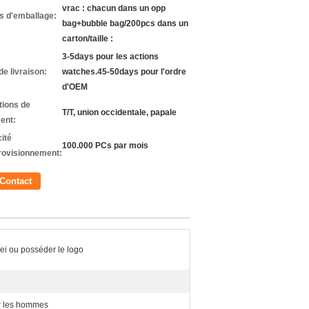
vrac : chacun dans un opp
ls d'emballage:
bag+bubble bag/200pcs dans un
carton/taille :
3-5days pour les actions
de livraison:
watches.45-50days pour l'ordre
d'OEM
tions de
T/T, union occidentale, papale
ent:
ité
100.000 PCs par mois
rovisionnement:
Contact
i ou posséder le logo
r les hommes