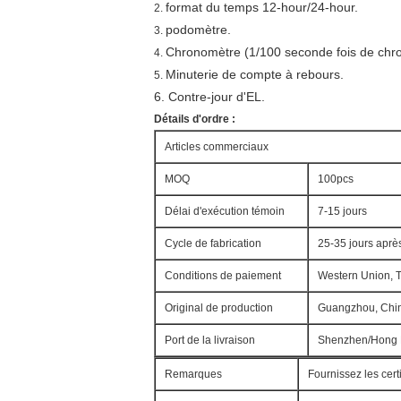
format du temps 12-hour/24-hour.
2.
podomètre.
3.
Chronomètre (1/100 seconde fois de chro
4.
Minuterie de compte à rebours.
5.
6. Contre-jour d'EL.
Détails d'ordre :
Articles commerciaux
MOQ
100pcs
Délai d'exécution témoin
7-15 jours
Cycle de fabrication
25-35 jours après
Conditions de paiement
Western Union, T
Original de production
Guangzhou, Chi
Port de la livraison
Shenzhen/Hong
Remarques
Fournissez les cer