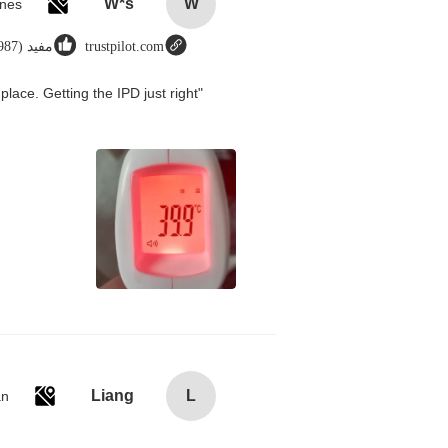
W*s
W
trustpilot.com
مفيد (8987)
place. Getting the IPD just right
Liang
L
an