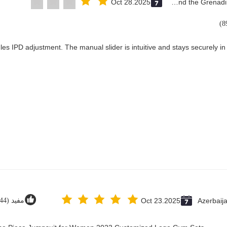
Oct 28.2025
Saint Vincent and the Grenadines
les IPD adjustment. The manual slider is intuitive and stays securely in 
Azerbaij
Oct 23.2025
مفيد (44)