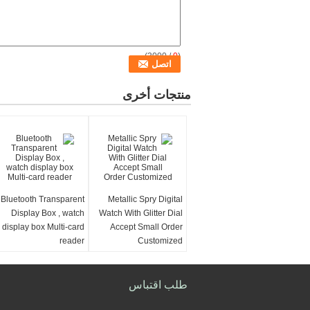
/ 3000)
0
(
منتجات أخرى
Bluetooth Transparent
Metallic Spry Digital
Display Box , watch
Watch With Glitter Dial
display box Multi-card
Accept Small Order
reader
Customized
طلب اقتباس