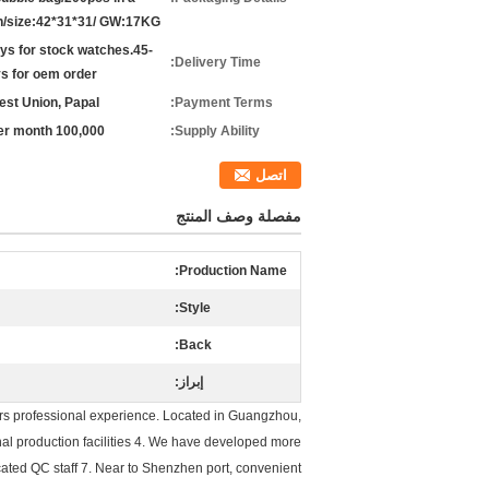
n/size:42*31*31/ GW:17KG
ys for stock watches.45-
Delivery Time:
s for oem order
West Union, Papal
Payment Terms:
100,000 pcs per month
Supply Ability:
اتصل
مفصلة وصف المنتج
Production Name:
Style:
Back:
إبراز:
ars professional experience. Located in Guangzhou,
al production facilities 4. We have developed more
ated QC staff 7. Near to Shenzhen port, convenient