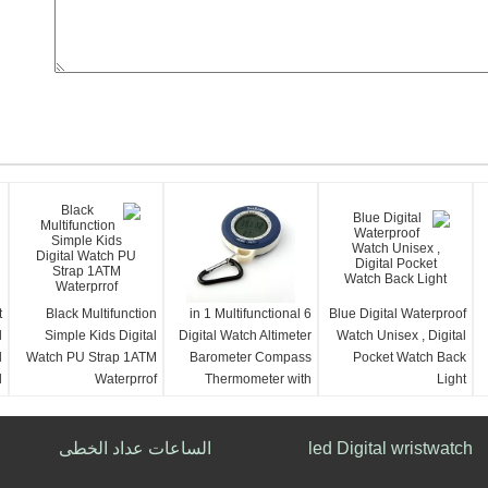
t
Black Multifunction
6 in 1 Multifunctional
Blue Digital Waterproof
l
Simple Kids Digital
Digital Watch Altimeter
Watch Unisex , Digital
d
Watch PU Strap 1ATM
Barometer Compass
Pocket Watch Back
d
Waterprrof
Thermometer with
Light
Weather forecast
led Digital wristwatch
الساعات عداد الخطى