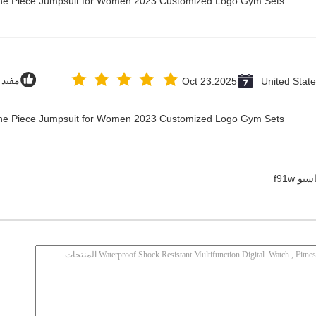
 One Piece Jumpsuit for Women 2023 Customized Logo Gym Sets
United Stat
Oct 23.2025
مفيد (12
 One Piece Jumpsuit for Women 2023 Customized Logo Gym Sets
يو f91w