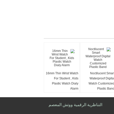
16mm Thin Wrist Watch
Noctilucent Smar
For Student , Kids
Waterproof Digita
Plastic Watch Dialy
Watch Customize
Alarm
Plastic Ban
التناظرية الرقمية ووتش المعصم