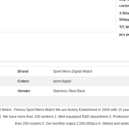
carto
3-5Da
50day
T/T, 
Brand:
Sport Mens Digital Watch
Colors:
sport digital
Gender:
Stainless Steel Back
al Watch , Fitness Sport Mens Watch We are factory Established in 2000 with 15 ye
s 1. We have more than 100 workers 2. Well-equipped R&D department 3. Profession
than 200 models 5. Our monthly output 1,500,000pcs 6. Skilled and dedic