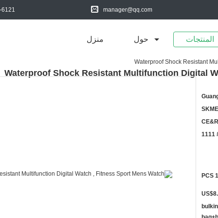
-6121
manager@qq.com
المنتجات
حول
منزل
Waterproof Shock Resistant Mult
Waterproof Shock Resistant Multifunction Digital 
Guang
SKME
CE&Ro
# 1
10
US$8
bulki
bag+b