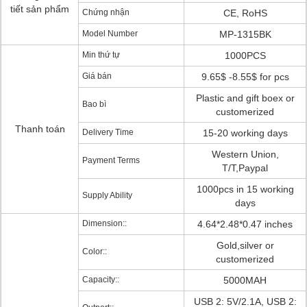
tiết sản phẩm
Chứng nhận
CE, RoHS
Model Number
MP-1315BK
Min thứ tự
1000PCS
Giá bán
9.65$ -8.55$ for pcs
Plastic and gift boex or
Bao bì
customerized
Thanh toán
Delivery Time
15-20 working days
Western Union,
Payment Terms
T/T,Paypal
1000pcs in 15 working
Supply Ability
days
Dimension::
4.64*2.48*0.47 inches
Gold,silver or
Color::
customerized
Capacity::
5000MAH
USB 2: 5V/2.1A, USB 2: