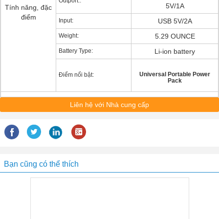
Outport::
5V/1A
Tính năng, đặc
điểm
Input:
USB 5V/2A
Weight:
5.29 OUNCE
Battery Type:
Li-ion battery
Universal Portable Power
Điểm nổi bật:
Pack
Liên hệ với Nhà cung cấp
Bạn cũng có thể thích