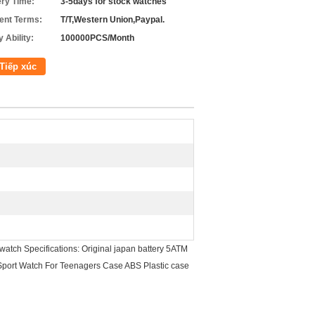
ery Time:
3-5days for stock watches
nt Terms:
T/T,Western Union,Paypal.
 Ability:
100000PCS/Month
Tiếp xúc
atch Specifications: Original japan battery 5ATM
n Sport Watch For Teenagers Case ABS Plastic case