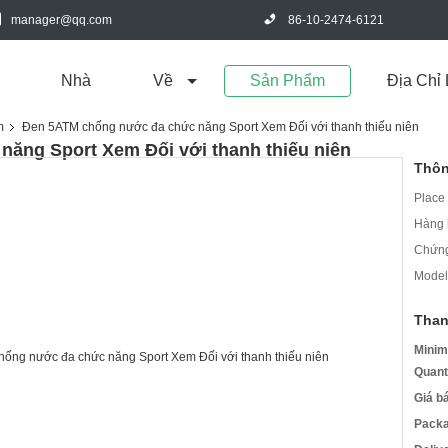
manager@qq.com
86-10-2474-6121
Nhà
Về
Sản Phẩm
Địa Chỉ 
m
Đen 5ATM chống nước đa chức năng Sport Xem Đối với thanh thiếu niên
ăng Sport Xem Đối với thanh thiếu niên
Thôn
Place 
Hàng 
Chứng
Model
Than
Minim
Quant
Giá b
Packa