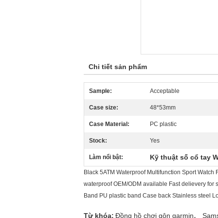
Chi tiết sản phẩm
Sample:
Acceptable
Case size:
48*53mm
Case Material:
PC plastic
Stock:
Yes
Kỹ thuật số cổ tay 
Làm nổi bật:
Black 5ATM Waterproof Multifunction Sport Watch F
waterproof OEM/ODM available Fast delievery for s
Band PU plastic band Case back Stainless steel L
,
Từ khóa:
Đồng hồ chơi gôn garmin
Sams