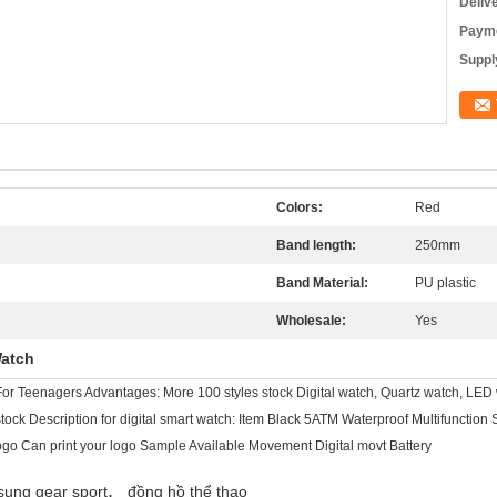
Deliv
Payme
Supply
Colors:
Red
Band length:
250mm
Band Material:
PU plastic
Wholesale:
Yes
Watch
or Teenagers Advantages: More 100 styles stock Digital watch, Quartz watch, LED w
tock Description for digital smart watch: Item Black 5ATM Waterproof Multifunctio
ogo Can print your logo Sample Available Movement Digital movt Battery
,
ung gear sport
đồng hồ thể thao