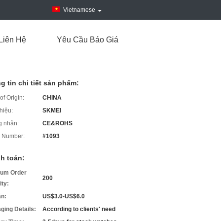
Vietnamese
Liên Hệ
Yêu Cầu Báo Giá
g tin chi tiết sản phẩm:
of Origin:
CHINA
hiệu:
SKMEI
 nhận:
CE&ROHS
 Number:
#1093
h toán:
um Order
200
ity:
án:
US$3.0-US$6.0
ging Details:
According to clients' need