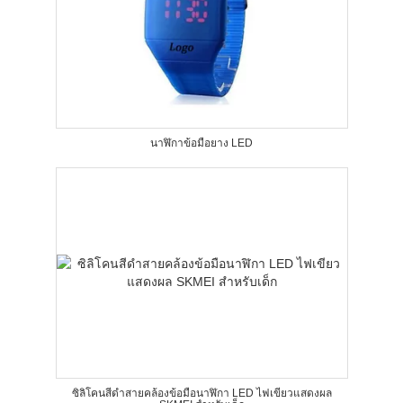
นาฬิกาข้อมือยาง LED
ซิลิโคนสีดำสายคล้องข้อมือนาฬิกา LED ไฟเขียวแสดงผล