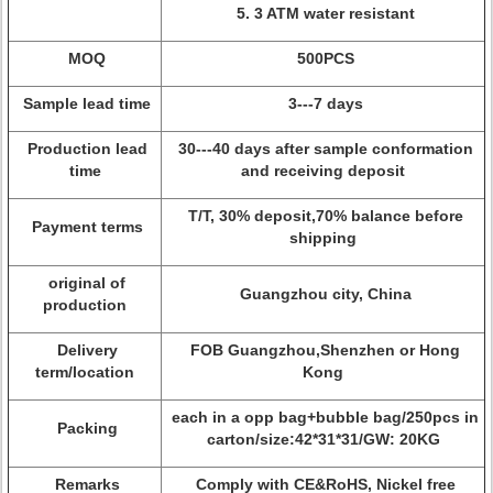
5. 3 ATM water resistant
MOQ
500PCS
Sample lead time
3---7 days
Production lead
30---40 days after sample conformation
time
and receiving deposit
T/T, 30% deposit,70% balance before
Payment terms
shipping
original of
Guangzhou city, China
production
Delivery
FOB Guangzhou,Shenzhen or Hong
term/location
Kong
each in a opp bag+bubble bag/250pcs in
Packing
carton/size:42*31*31/GW: 20KG
Remarks
Comply with CE&RoHS, Nickel free